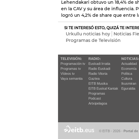
Lehendakari obtuvo un 18,4% de sh
en la CAV y su área de influencia.
logró un 4,2% de share que entre l
SI TE INTERESÓ ESTO, QUIZÁ TE INTE
Urkullu noticias hoy
Noticias Fi
Programas de Televisión
TELEVISIÓN:
RADIO:
NOTICIAS:
Programación tv
Euskadi Irratia
Actualidad
Programas tv
Radio Euskadi
Economía
Vídeos tv
Radio Vitoria
Política
Vaya semanita
Gaztea
Cultura
EITB Musika
Ikusmiran
EiTB Euskal Kantak
Eguraldia
Programas
Podcast
Artxipelagoa
© EITB - 2026
-
Portal de