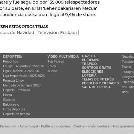
are y fue seguido por 135.000 telespectadores
 Por su parte, en ETB1 'Lehendakariaren Mezua'
a audiencia euskaldun llegó al 9,4% de share.
RESEN ESTOS OTROS TEMAS
estas de Navidad
Televisión Euskadi
GAZTEA
DEPORTES:
VÍDEO MULTIMEDIA
Newslet
EL TIEMPO
Fútbol hoy
Top Vídeos
Facebo
TRÁFICO
LaLiga EA Sports 2025/2026
Fotos
Twitter
SORTEOS GRATIS
Liga F Moeve 2025/2026
Audios
ELECCIONES
Instagr
LOTERÍA
Liga Hypermotion 2025/2026
Telegra
TEMAS DE INTERÉS
Fórmula 1 hoy
Linkedin
PUEBLOS Y CIUDADES
Mercado de fichajes 2025
SALA DE PRENSA
YouTub
Deporte Femenino
RSS
Pelota
Ciclismo
Baloncesto
Otros deportes
Deporte en directo
 Privacidad
-
Aviso Legal
-
Política de cookies
-
Configuración cookies
-
Transparenci