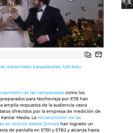
an eskainitako kanpaikadek %20,1eko
trasmisión de las campanadas
como los
 preparados para Nochevieja por ETB han
a amplia respuesta de la audiencia vasca
datos ofrecidos por la empresa de medición de
 Kantar Media. La
retransmisión de las
s en directo desde Zumaia
han logrado un
uota de pantalla en ETB1 y ETB2 y alcanza hasta