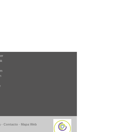
ter
ok
am
m
e
a
-
Contacto
-
Mapa Web