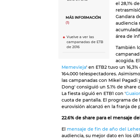
el 28,1% d
retrasmisi
Gandara d
MÁS INFORMACIÓN
audiencia 
(1)
acumulad
área de inf
Vuelve a ver las
campanadas de ETB
También lo
de 2016
campanada
acogida. E
Memevieja
' en ETB2 tuvo un 16,3%
164.000 telespectadores. Asimismo,
las campanadas con Mikel Pagadi y 
Dong' consiguió un 5.1% de share q
La fiesta siguió en ETB1 con '
Guaiom
cuota de pantalla. El programa d
eurovisión alcanzó en la franja de
22.6% de share para el mensaje de
El
mensaje de fin de año del Lehe
audiencia, su mejor dato en los úl