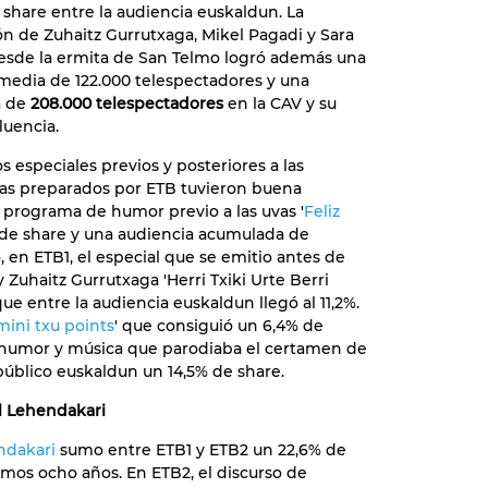
e share entre la audiencia euskaldun. La
ón de Zuhaitz Gurrutxaga, Mikel Pagadi y Sara
esde la ermita de San Telmo logró además una
media de 122.000 telespectadores y una
a de
208.000 telespectadores
en la CAV y su
luencia.
s especiales previos y posteriores a las
s preparados por ETB tuvieron buena
l programa de humor previo a las uvas '
Feliz
 de share y una audiencia acumulada de
 en ETB1, el especial que se emitio antes de
Zuhaitz Gurrutxaga 'Herri Txiki Urte Berri
ue entre la audiencia euskaldun llegó al 11,2%.
ini txu points
' que consiguió un 6,4% de
e humor y música que parodiaba el certamen de
 público euskaldun un 14,5% de share.
l Lehendakari
ndakari
sumo entre ETB1 y ETB2 un 22,6% de
timos ocho años. En ETB2, el discurso de