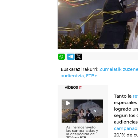
Euskaraz irakurri:
Zumaiatik zuzene
audientzia, ETBn
VÍDEOS
(1)
Tanto la
re
especiales
logrado un
según los 
audiencias
Así hemos vivido
campanada
las campanadas y
la despedida de
20,1% de c
2016 en ETB