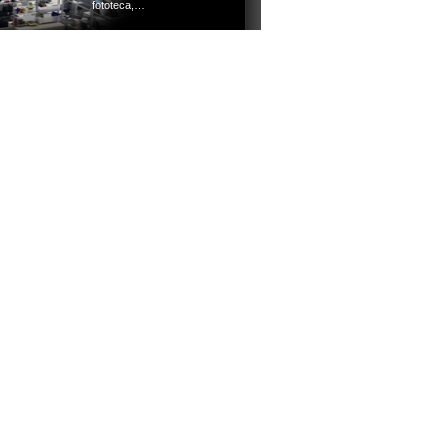
fototeca,…