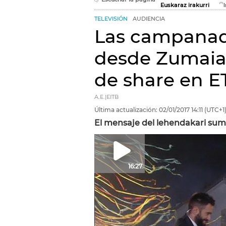
Euskaraz irakurri
TELEVISIÓN
AUDIENCIA
Las campanad
desde Zumaia 
de share en E
A.E.|EITB
Última actualización:
02/01/2017
14:11
(UTC+1
El mensaje del lehendakari sum
16:27