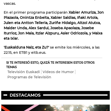
vascas.
En el primer programa participarán
Xabier Amuriza, Jon
Plazaola, Onintza Enbeita, Xabier Saldias, Iñaki Artola,
Julen eta Antton Telleria, Zuriñe Hidalgo, Aitzol Atutxa,
Maider Unda, Alex Sardui, Joseba Apaolaza, Josebe
Iturrioz, Jon Maia, Itziar Aizpuru, Asier Odriozola, y Maixa
eta Ixiar.
'Euskalduna Naiz, eta Zu?'
se emite los miércoles, a las
22:15, en ETB1 y eitb.eus.
SI TE INTERESÓ ESTO, QUIZÁ TE INTERESEN ESTOS OTROS
TEMAS
Televisión Euskadi
Vídeos de Humor
Programas de Televisión
DESTACAMOS