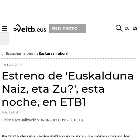
☰
EU
E
EN DIRECTO
Escuchar la página
Euskaraz irakurri
A LAS 22:15
Estreno de 'Euskalduna
Naiz, eta Zu?', esta
noche, en ETB1
A.E. | EITB
Última actualización:
11/01/2017
00:07
(UTC+1)
Se trata de una radiografía con humor de cómo somos los