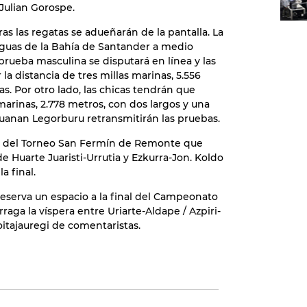
Julian Gorospe.
horas las regatas se adueñarán de la pantalla. La
aguas de la Bahía de Santander a medio
prueba masculina se disputará en línea y las
a distancia de tres millas marinas, 5.556
as. Por otro lado, las chicas tendrán que
 marinas, 2.778 metros, con dos largos y una
 Juanan Legorburu retransmitirán las pruebas.
inal del Torneo San Fermín de Remonte que
de Huarte Juaristi-Urrutia y Ezkurra-Jon. Koldo
a final.
 reserva un espacio a la final del Campeonato
aga la víspera entre Uriarte-Aldape / Azpiri-
oitajauregi de comentaristas.