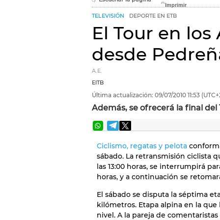
TELEVISIÓN
DEPORTE EN ETB
El Tour en los
desde Pedreña
A.E.
EITB
Última actualización:
09/07/2010
11:53
(UTC+
Además, se ofrecerá la final d
Ciclismo, regatas y pelota
conforma
sábado. La retransmisión ciclista
las 13:00 horas, se interrumpirá pa
horas, y a continuación se retomar
El sábado se disputa la séptima et
kilómetros. Etapa alpina en la que
nivel. A la pareja de comentarista