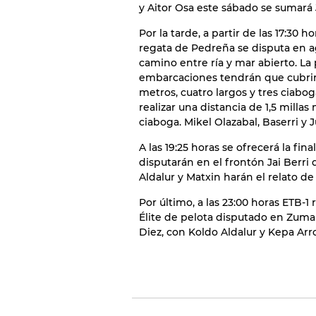
y Aitor Osa este sábado se sumará 
Por la tarde, a partir de las 17:30 
regata de Pedreña se disputa en 
camino entre ría y mar abierto. La 
embarcaciones tendrán que cubrir l
metros, cuatro largos y tres ciabog
realizar una distancia de 1,5 millas
ciaboga. Mikel Olazabal, Baserri y
A las 19:25 horas se ofrecerá la f
disputarán en el frontón Jai Berri 
Aldalur y Matxin harán el relato de l
Por último, a las 23:00 horas ETB-1
Élite de pelota disputado en Zumarr
Diez, con Koldo Aldalur y Kepa Arr