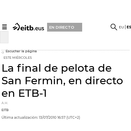
☰
EU
E
EN DIRECTO
Escuchar la página
ESTE MIÉRCOLES
La final de pelota de
San Fermin, en directo
en ETB-1
A.H.
EITB
Última actualización:
13/07/2010
16:57
(UTC+2)