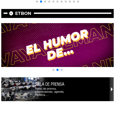
ETBON
SALA DE PRENSA
Notas de prensa,
convocatorias, agenda,
fototeca,…