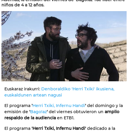
niños de 4 a 12 años.
Euskaraz irakurri:
Denboraldiko 'Herri Txiki' ikusiena,
euskaldunen artean nagusi
El programa
'
Herri Txiki, Infernu Handi
'
del domingo y la
emisión de
'
Bago!az
'
del viernes obtuvieron un
amplio
respaldo de la audiencia
en ETB1.
El programa
'Herri Txiki, Infernu Handi'
dedicado a la