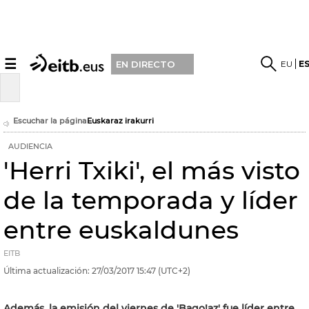
☰
EU
E
EN DIRECTO
Escuchar la página
Euskaraz irakurri
AUDIENCIA
'Herri Txiki', el más visto
de la temporada y líder
entre euskaldunes
EITB
Última actualización:
27/03/2017
15:47
(UTC+2)
Además, la emisión del viernes de 'Bago!az' fue líder entre