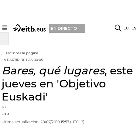
☰
EU
E
EN DIRECTO
Escuchar la página
A PARTIR DE LAS 00:05
Bares, qué lugares
, este
jueves en 'Objetivo
Euskadi'
A.H.
EITB
Última actualización:
28/07/2010
15:57
(UTC+2)