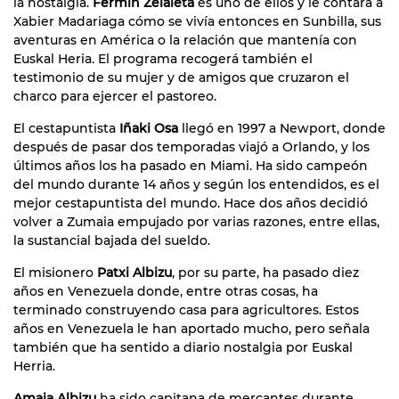
la nostalgia.
Fermín Zelaieta
es uno de ellos y le contará a
Xabier Madariaga cómo se vivía entonces en Sunbilla, sus
aventuras en América o la relación que mantenía con
Euskal Heria. El programa recogerá también el
testimonio de su mujer y de amigos que cruzaron el
charco para ejercer el pastoreo.
El cestapuntista
Iñaki Osa
llegó en 1997 a Newport, donde
después de pasar dos temporadas viajó a Orlando, y los
últimos años los ha pasado en Miami. Ha sido campeón
del mundo durante 14 años y según los entendidos, es el
mejor cestapuntista del mundo. Hace dos años decidió
volver a Zumaia empujado por varias razones, entre ellas,
la sustancial bajada del sueldo.
El misionero
Patxi Albizu
, por su parte, ha pasado diez
años en Venezuela donde, entre otras cosas, ha
terminado construyendo casa para agricultores. Estos
años en Venezuela le han aportado mucho, pero señala
también que ha sentido a diario nostalgia por Euskal
Herria.
Amaia Albizu
ha sido capitana de mercantes durante