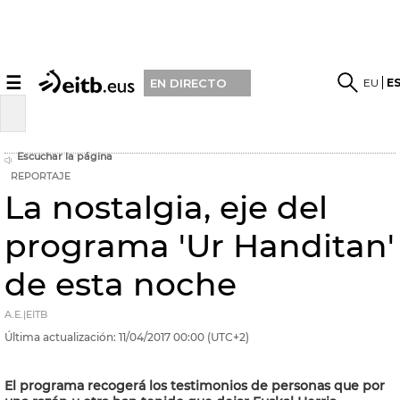
☰
EU
E
EN DIRECTO
Escuchar la página
REPORTAJE
La nostalgia, eje del
programa 'Ur Handitan'
de esta noche
A.E.|EITB
Última actualización:
11/04/2017
00:00
(UTC+2)
El programa recogerá los testimonios de personas que por