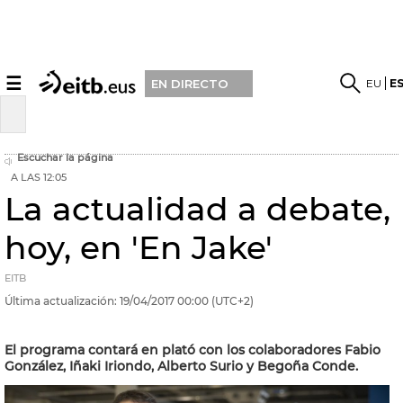
☰
EU
E
EN DIRECTO
Escuchar la página
A LAS 12:05
La actualidad a debate,
hoy, en 'En Jake'
EITB
Última actualización:
19/04/2017
00:00
(UTC+2)
El programa contará en plató con los colaboradores Fabio
González, Iñaki Iriondo, Alberto Surio y Begoña Conde.