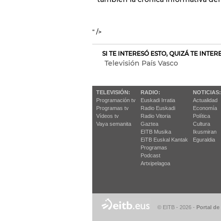
" />
SI TE INTERESÓ ESTO, QUIZÁ TE INTE
Televisión País Vasco
TELEVISIÓN:
RADIO:
NOTICIAS:
Programación tv
Euskadi Irratia
Actualidad
Programas tv
Radio Euskadi
Economía
Vídeos tv
Radio Vitoria
Política
Vaya semanita
Gaztea
Cultura
EITB Musika
Ikusmiran
EiTB Euskal Kantak
Eguraldia
Programas
Podcast
Artxipelagoa
© EITB - 2026
-
Portal de