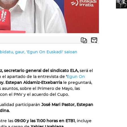
bidatu, gaur, 'Egun On Euskadi' saioan
z, secretario general del sindicato ELA,
será el
n el apartado de la entrevista de
'
Egun On
oy. Estepan Aldamiz-Etxebarria
le preguntará,
s asuntos, sobre el Primero de Mayo, las
 con el PNV y el acuerdo del Cupo.
tualidad participarán
José Mari Pastor, Estepan
dina.
tre las
09:00 y las 11:00 horas en ETB1
, incluye
 día a cargo de
Xabier Usabiaga.