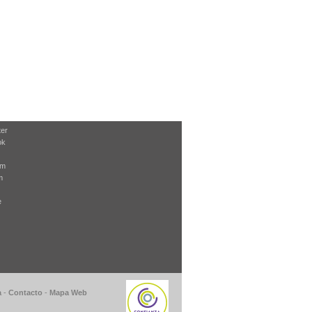
ter
ok
am
m
e
a
-
Contacto
-
Mapa Web