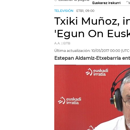
Euskaraz irakurri
TELEVISIÓN
ETB1, 09:00
Txiki Muñoz, i
'Egun On Eusk
A.A. | EITB
Última actualización:
10/05/2017
00:00
(UTC
Estepan Aldamiz-Etxebarria entr