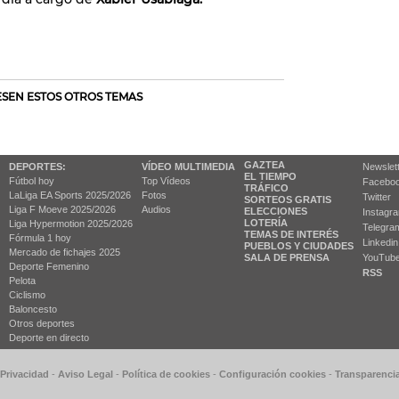
RESEN ESTOS OTROS TEMAS
GAZTEA
DEPORTES:
VÍDEO MULTIMEDIA
Newslet
EL TIEMPO
Fútbol hoy
Top Vídeos
Facebo
TRÁFICO
LaLiga EA Sports 2025/2026
Fotos
Twitter
SORTEOS GRATIS
Liga F Moeve 2025/2026
Audios
ELECCIONES
Instagr
LOTERÍA
Liga Hypermotion 2025/2026
Telegra
TEMAS DE INTERÉS
Fórmula 1 hoy
Linkedin
PUEBLOS Y CIUDADES
Mercado de fichajes 2025
SALA DE PRENSA
YouTub
Deporte Femenino
RSS
Pelota
Ciclismo
Baloncesto
Otros deportes
Deporte en directo
 Privacidad
-
Aviso Legal
-
Política de cookies
-
Configuración cookies
-
Transparenci