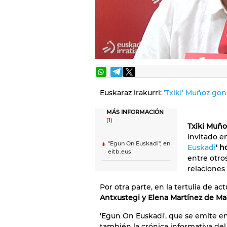
Euskaraz irakurri:
'Txiki' Muñoz gon
MÁS INFORMACIÓN
(1)
Txiki Muño
invitado e
"Egun On Euskadi", en
Euskadi
' h
eitb.eus
entre otro
relaciones
Por otra parte, en la tertulia de ac
Antxustegi y Elena Martínez de Ma
'Egun On Euskadi', que se emite en
también la crónica informativa del