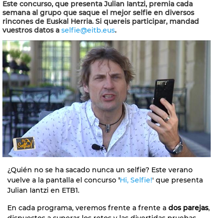
Este concurso, que presenta Julian Iantzi, premia cada
semana al grupo que saque el mejor selfie en diversos
rincones de Euskal Herria. Si quereis participar, mandad
vuestros datos a
selfie@eitb.eus
.
¿Quién no se ha sacado nunca un selfie? Este verano
vuelve a la pantalla el concurso
'
Hi, Selfie!
' que presenta
Julian Iantzi en ETB1.
En cada programa, veremos frente a frente a
dos parejas
,
dispuestos a superar los retos y las divertidas pruebas