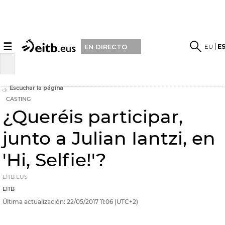
☰
EU
E
EN DIRECTO
Escuchar la página
CASTING
¿Queréis participar,
junto a Julian Iantzi, en
'Hi, Selfie!'?
EITB.EUS
EITB
Última actualización:
22/05/2017
11:06
(UTC+2)