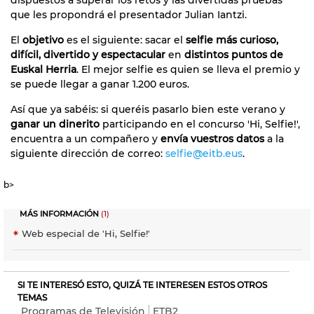
que les propondrá el presentador Julian Iantzi.
El
objetivo
es el siguiente: sacar el
selfie más curioso,
difícil, divertido y espectacular
en
distintos puntos de
Euskal Herria
. El mejor selfie es quien se lleva el premio y
se puede llegar a ganar 1.200 euros.
Así que ya sabéis: si queréis pasarlo bien este verano y
ganar un dinerito
participando en el concurso 'Hi, Selfie!',
encuentra a un compañero y
envía vuestros datos
a la
siguiente dirección de correo:
selfie@eitb.eus
.
b>
MÁS INFORMACIÓN
(1)
Web especial de 'Hi, Selfie!'
SI TE INTERESÓ ESTO, QUIZÁ TE INTERESEN ESTOS OTROS
TEMAS
Programas de Televisión
ETB2