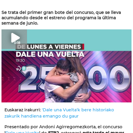
Se trata del primer gran bote del concurso, que se lleva
acumulando desde el estreno del programa la última
semana de junio.
0:18
Euskaraz irakurri:
'Dale una Vuelta'k bere historiako
zakurik handiena emango du gaur
Presentado por Andoni Agirregomezkorta, el concurso
'
Dale una Vuelta
'
de
ETB2
, estregará
esta tarde el mayor