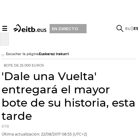
☰
EU
E
EN DIRECTO
Escuchar la página
Euskaraz irakurri
BOTE DE 25.000 EUROS
'Dale una Vuelta'
entregará el mayor
bote de su historia, esta
tarde
EITB
Última actualización:
22/08/2017
08:55
(UTC+2)