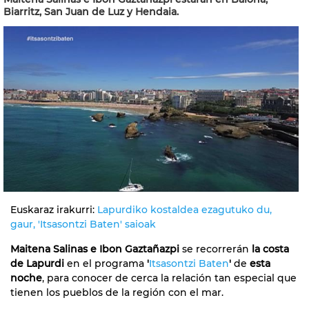
Biarritz, San Juan de Luz y Hendaia.
Euskaraz irakurri:
Lapurdiko kostaldea ezagutuko du,
gaur, 'Itsasontzi Baten' saioak
Maitena Salinas e Ibon Gaztañazpi
se recorrerán
la costa
de Lapurdi
en el programa
'
Itsasontzi Baten
'
de
esta
noche
, para conocer de cerca la relación tan especial que
tienen los pueblos de la región con el mar.