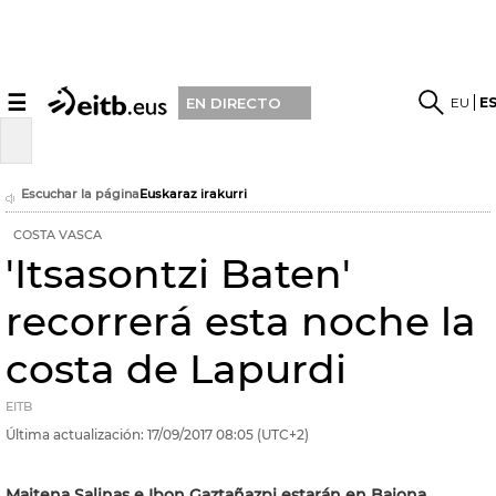
☰
EU
E
EN DIRECTO
Escuchar la página
Euskaraz irakurri
COSTA VASCA
'Itsasontzi Baten'
recorrerá esta noche la
costa de Lapurdi
EITB
Última actualización:
17/09/2017
08:05
(UTC+2)
Maitena Salinas e Ibon Gaztañazpi estarán en Baiona,