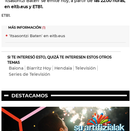
'Itsasontzi Baten' se emite hoy, a partir de
las 22:00 horas,
en eitb.eus y ETB1.
ETB1.
MÁS INFORMACIÓN
(1)
'Itsasontzi Baten' en eitb.eus
SI TE INTERESÓ ESTO, QUIZÁ TE INTERESEN ESTOS OTROS
TEMAS
Baiona
Biarritz Hoy
Hendaia
Televisión
Series de Televisión
DESTACAMOS