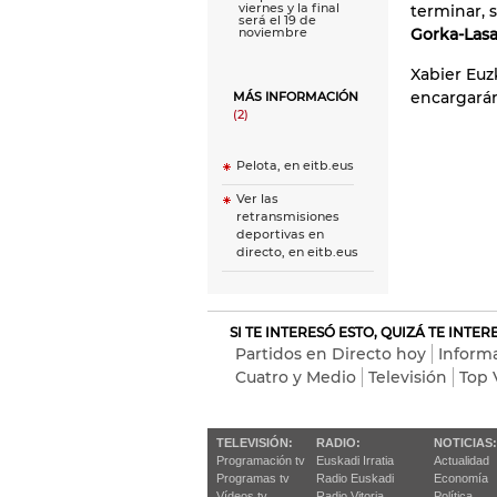
viernes y la final
terminar, 
será el 19 de
Gorka-Lasa
noviembre
Xabier Euz
encargarán
MÁS INFORMACIÓN
(2)
Pelota, en eitb.eus
Ver las
retransmisiones
deportivas en
directo, en eitb.eus
SI TE INTERESÓ ESTO, QUIZÁ TE INTE
Partidos en Directo hoy
Inform
Cuatro y Medio
Televisión
Top 
TELEVISIÓN:
RADIO:
NOTICIAS:
Programación tv
Euskadi Irratia
Actualidad
Programas tv
Radio Euskadi
Economía
Vídeos tv
Radio Vitoria
Política