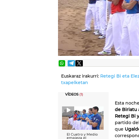
Euskaraz irakurri:
Retegi Bi eta Ele
txapelketan
VÍDEOS
(1)
Esta noche
de Biriatu
a
Retegi Bi y
partido de
que
Ugald
El Cuatro y Medio
correspond
empieza el