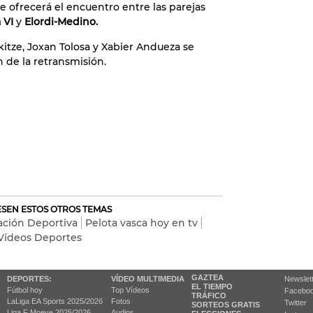
se ofrecerá el encuentro entre las parejas
 VI
y
Elordi-Medino.
kitze, Joxan Tolosa y Xabier Andueza se
 de la retransmisión.
RESEN ESTOS OTROS TEMAS
ación Deportiva
Pelota vasca hoy en tv
Vídeos Deportes
GAZTEA
DEPORTES:
VÍDEO MULTIMEDIA
Newslet
EL TIEMPO
Fútbol hoy
Top Vídeos
Facebo
TRÁFICO
LaLiga EA Sports 2025/2026
Fotos
Twitter
SORTEOS GRATIS
Liga F Moeve 2025/2026
Audios