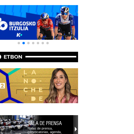
ETBON
SALA DE PRENSA
Notas de prensa,
convocatorias, agenda,