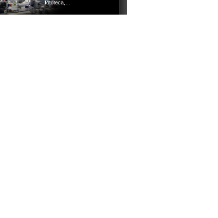
fototeca,…