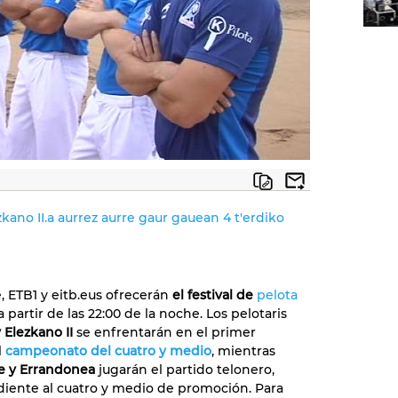
zkano II.a aurrez aurre gaur gauean 4 t'erdiko
, ETB1 y eitb.eus ofrecerán
el festival de
pelota
 partir de las 22:00 de la noche. Los pelotaris
 Elezkano II
se enfrentarán en el primer
l
campeonato del cuatro y medio
, mientras
e y Errandonea
jugarán el partido telonero,
iente al cuatro y medio de promoción. Para