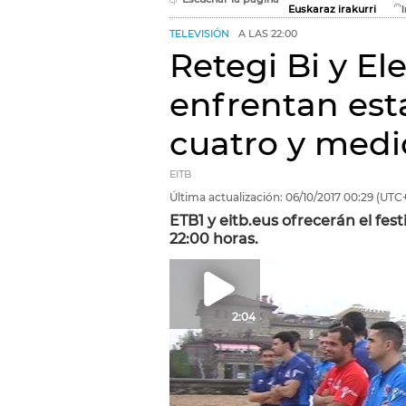
Euskaraz irakurri
TELEVISIÓN
A LAS 22:00
Retegi Bi y El
enfrentan est
cuatro y medi
EITB
Última actualización:
06/10/2017
00:29
(UTC+
ETB1 y eitb.eus ofrecerán el festi
22:00 horas.
2:04