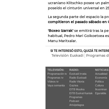
ucraniano Klitschko posee un palma
poseído el cinturón universal en 2
La segunda parte del espacio la p
compitieron el pasado sábado en Ga
'Boxeo Izarrak'
se emitirá tras la pe
habitual, Pedro Mari Goikoetxea 
Manu Maritxalar.
SI TE INTERESÓ ESTO, QUIZÁ TE INTE
Televisión Euskadi
Programas de
TELEVISIÓN:
RADIO:
NOTICIAS:
Programación tv
Euskadi Irratia
Actualidad
Programas tv
Radio Euskadi
Economía
Vídeos tv
Radio Vitoria
Política
Vaya semanita
Gaztea
Cultura
EITB Musika
Ikusmiran
EiTB Euskal Kantak
Eguraldia
Programas
Podcast
Artxipelagoa