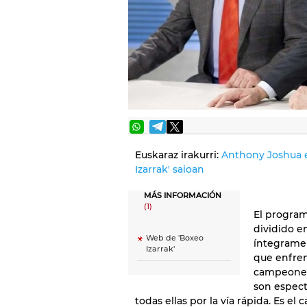
Euskaraz irakurri:
Anthony Joshua e
Izarrak' saioan
MÁS INFORMACIÓN
(1)
El progra
dividido e
Web de 'Boxeo
íntegrame
Izarrak'
que enfre
campeones 
son especta
todas ellas por la vía rápida. Es 