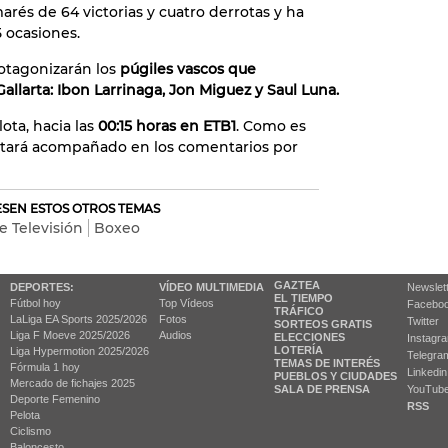
rés de 64 victorias y cuatro derrotas y ha
5 ocasiones.
rotagonizarán los
púgiles vascos que
llarta: Ibon Larrinaga, Jon Miguez y Saul Luna.
lota, hacia las
00:15 horas en ETB1
. Como es
estará acompañado en los comentarios por
RESEN ESTOS OTROS TEMAS
 Televisión
Boxeo
GAZTEA
DEPORTES:
VÍDEO MULTIMEDIA
Newslet
EL TIEMPO
Fútbol hoy
Top Vídeos
Facebo
TRÁFICO
LaLiga EA Sports 2025/2026
Fotos
Twitter
SORTEOS GRATIS
Liga F Moeve 2025/2026
Audios
ELECCIONES
Instagr
LOTERÍA
Liga Hypermotion 2025/2026
Telegra
TEMAS DE INTERÉS
Fórmula 1 hoy
Linkedin
PUEBLOS Y CIUDADES
Mercado de fichajes 2025
SALA DE PRENSA
YouTub
Deporte Femenino
RSS
Pelota
Ciclismo
Baloncesto