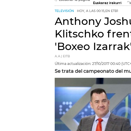
Euskaraz irakurri
TELEVISIÓN
HOY, A LAS 00:15,EN ETB1
Anthony Josh
Klitschko fren
'Boxeo Izarrak
A.A.| EITB
Última actualización:
27/10/2017
00:40
(UTC+
Se trata del campeonato del mu