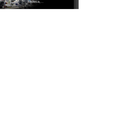
fototeca,…