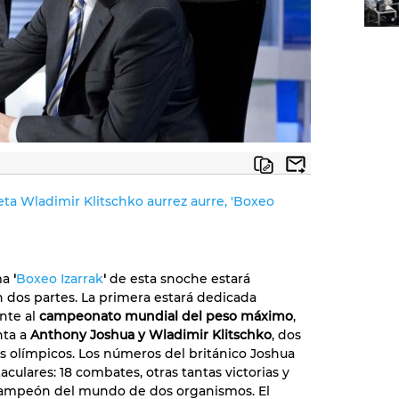
ta Wladimir Klitschko aurrez aurre, 'Boxeo
ma
'
Boxeo Izarrak
'
de esta snoche estará
n dos partes. La primera estará dedicada
nte al
campeonato mundial del peso máximo
,
nta a
Anthony Joshua y Wladimir Klitschko
, dos
olímpicos. Los números del británico Joshua
culares: 18 combates, otras tantas victorias y
el campeón del mundo de dos organismos. El