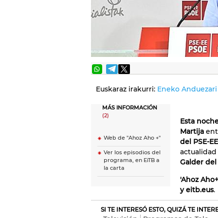
Euskaraz irakurri:
Eneko Anduezari e
MÁS INFORMACIÓN
(2)
Esta noch
Martija
ent
Web de "Ahoz Aho +"
del PSE-EE
actualidad
Ver los episodios del
programa, en EiTB a
Galder de
la carta
'Ahoz Aho+
y eitb.eus
.
SI TE INTERESÓ ESTO, QUIZÁ TE INTE