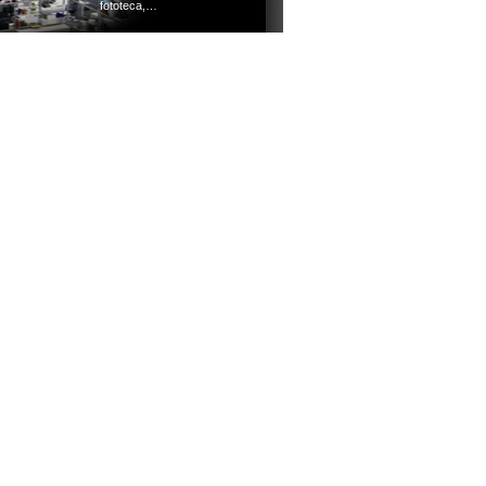
fototeca,…