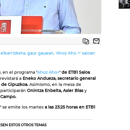
lkarrizketa, gaur gauean, 'Ahoz Aho +' saioan
e
, en el programa
'
Ahoz Aho+
' de ETB1 Saioa
revistará a
Eneko Andueza, secretario general
 de Gipuzkoa.
Asimismo, en la mesa de
 participarán
Onintza Enbeita, Asier Blas
y
l Campo.
'
se emite los martes
a las 23:25 horas en ETB1
RESEN ESTOS OTROS TEMAS