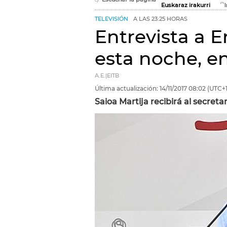
Euskaraz irakurri
TELEVISIÓN
A LAS 23:25 HORAS
Entrevista a 
esta noche, en
A.E.|EITB
Última actualización:
14/11/2017
08:02
(UTC+1
Saioa Martija recibirá al secret