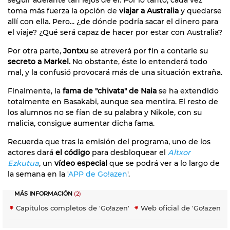
toma más fuerza la opción de
viajar a Australia
y quedarse
allí con ella. Pero... ¿de dónde podría sacar el dinero para
el viaje? ¿Qué será capaz de hacer por estar con Australia?
Por otra parte,
Jontxu
se atreverá por fin a contarle su
secreto a Markel.
No obstante, éste lo entenderá todo
mal, y la confusió provocará más de una situación extraña.
Finalmente, la
fama de "chivata" de Naia
se ha extendido
totalmente en Basakabi, aunque sea mentira. El resto de
los alumnos no se fían de su palabra y Nikole, con su
malicia, consigue aumentar dicha fama.
Recuerda que tras la emisión del programa, uno de los
actores dará
el código
para desbloquear el
Altxor
Ezkutua
, un
vídeo especial
que se podrá ver a lo largo de
la semana en la '
APP de Go!azen
'.
MÁS INFORMACIÓN
(2)
Capítulos completos de 'Go!azen'
Web oficial de 'Go!azen'