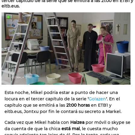
tercer capítulo de la serie que se emitirá a las 21:00 en ETB1 y
eitb.eus.
Esta noche, Mikel podría estar a punto de hacer una
locura en el tercer capítulo de la serie
'
Go!azen
'
. En el
capítulo que se emitirá a las
21:00 horas
en ETB1 y
eitb.eus, Jontxu por fin le contará su secreto a Markel.
Cada vez que Mikel habla con
Haizea
por móvil o skype se
da cuenta de que la chica
está mal
, le cuesta mucho
seguir adelante tan lejos de él. Por lo tanto, cada vez