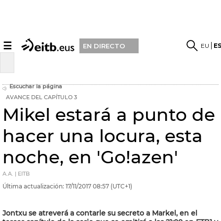
☰
EU
E
EN DIRECTO
Escuchar la página
AVANCE DEL CAPÍTULO 3
Mikel estará a punto de
hacer una locura, esta
noche, en 'Go!azen'
A.A. | EITB
Última actualización:
17/11/2017
08:57
(UTC+1)
Jontxu se atreverá a contarle su secreto a Markel, en el