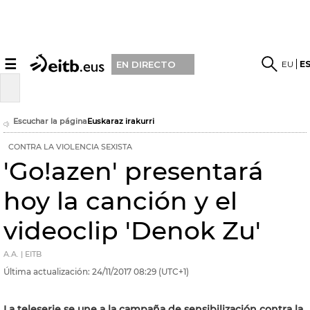
☰
EU
E
EN DIRECTO
Escuchar la página
Euskaraz irakurri
CONTRA LA VIOLENCIA SEXISTA
'Go!azen' presentará
hoy la canción y el
videoclip 'Denok Zu'
A.A. | EITB
Última actualización:
24/11/2017
08:29
(UTC+1)
La teleserie se une a la campaña de sensibilización contra la