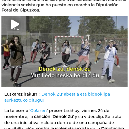
violencia sexista que ha puesto en marcha la Diputación
Foral de Gipuzkoa.
3:37
Euskaraz irakurri:
'Denok Zu' abestia eta bideoklipa
aurkeztuko ditugu!
La teleserie '
Go!azen
' presentaráhoy, viernes 24 de
noviembre, la
canción 'Denok Zu'
y su videoclip. Se trata
de una iniciativa incluida dentro de una campaña de
sensibilización
contra la violencia sexista
de la
Diputación