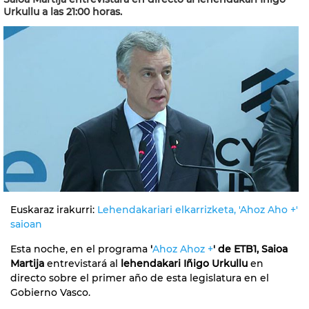
Urkullu a las 21:00 horas.
Euskaraz irakurri:
Lehendakariari elkarrizketa, 'Ahoz Aho +'
saioan
Esta noche, en el programa
'
Ahoz Ahoz +
' de ETB1, Saioa
Martija
entrevistará al
lehendakari Iñigo Urkullu
en
directo sobre el primer año de esta legislatura en el
Gobierno Vasco.