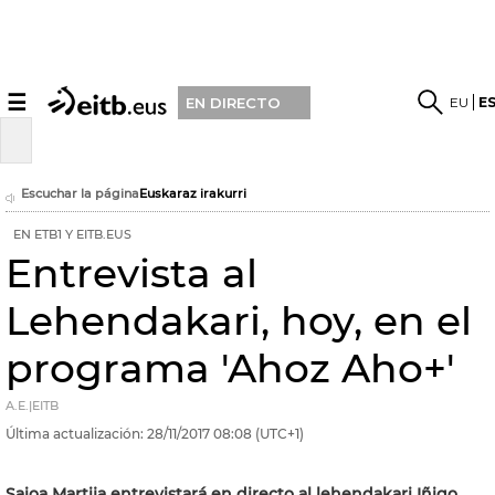
☰
EU
E
EN DIRECTO
Escuchar la página
Euskaraz irakurri
EN ETB1 Y EITB.EUS
Entrevista al
Lehendakari, hoy, en el
programa 'Ahoz Aho+'
A.E.|EITB
Última actualización:
28/11/2017
08:08
(UTC+1)
Saioa Martija entrevistará en directo al lehendakari Iñigo