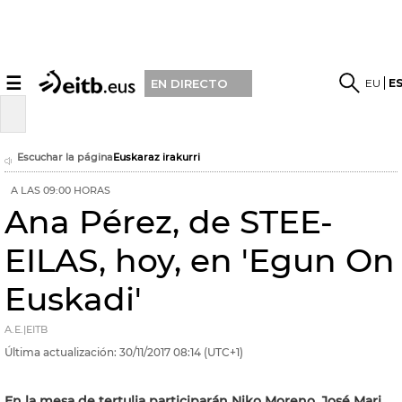
☰
EU
E
EN DIRECTO
Escuchar la página
Euskaraz irakurri
A LAS 09:00 HORAS
Ana Pérez, de STEE-
EILAS, hoy, en 'Egun On
Euskadi'
A.E.|EITB
Última actualización:
30/11/2017
08:14
(UTC+1)
En la mesa de tertulia participarán Niko Moreno, José Mari