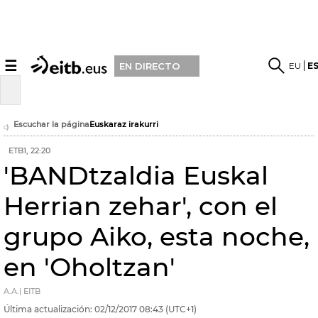
☰
EU
E
EN DIRECTO
Escuchar la página
Euskaraz irakurri
ETB1, 22:20
'BANDtzaldia Euskal
Herrian zehar', con el
grupo Aiko, esta noche,
en 'Oholtzan'
A.A.| EITB
Última actualización:
02/12/2017
08:43
(UTC+1)