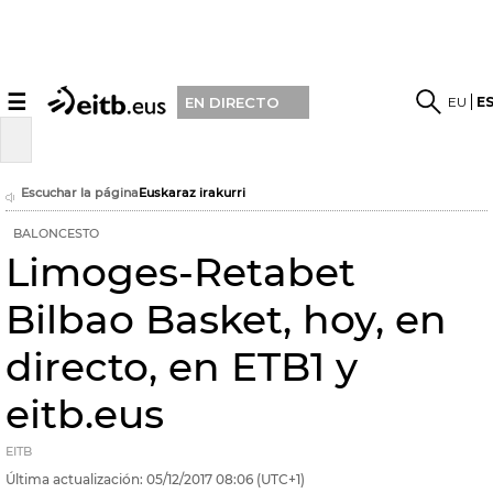
☰
EU
E
EN DIRECTO
Escuchar la página
Euskaraz irakurri
BALONCESTO
Limoges-Retabet
Bilbao Basket, hoy, en
directo, en ETB1 y
eitb.eus
EITB
Última actualización:
05/12/2017
08:06
(UTC+1)