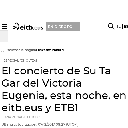
☰
EU
E
EN DIRECTO
Escuchar la página
Euskaraz irakurri
ESPECIAL 'OHOLTZAN'
El concierto de Su Ta
Gar del Victoria
Eugenia, esta noche, en
eitb.eus y ETB1
LUZIA ZUGADI | EITB.EUS
Última actualización:
07/12/2017
08:27
(UTC+1)