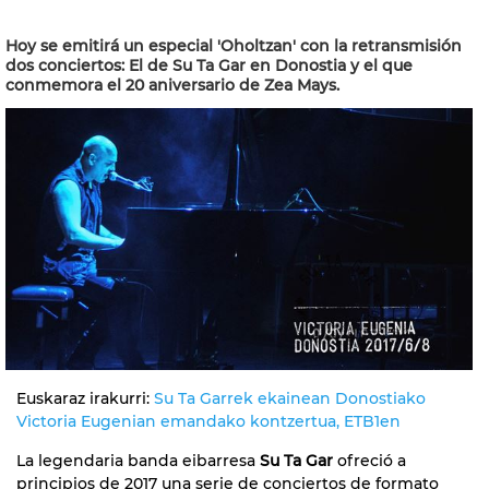
Hoy se emitirá un especial 'Oholtzan' con la retransmisión
dos conciertos: El de Su Ta Gar en Donostia y el que
conmemora el 20 aniversario de Zea Mays.
Euskaraz irakurri:
Su Ta Garrek ekainean Donostiako
Victoria Eugenian emandako kontzertua, ETB1en
La legendaria banda eibarresa
Su Ta Gar
ofreció a
principios de 2017 una serie de conciertos de formato