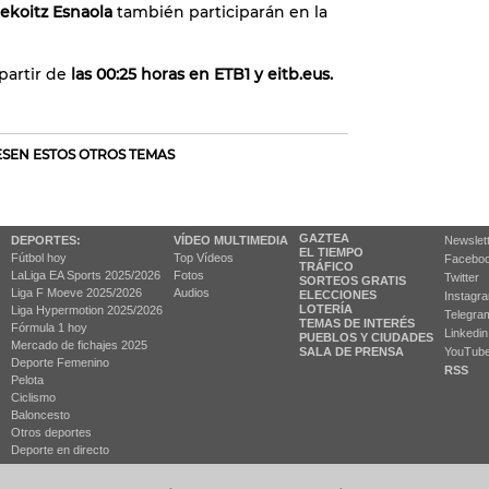
nekoitz Esnaola
también participarán en la
partir de
las 00:25 horas en ETB1 y eitb.eus.
RESEN ESTOS OTROS TEMAS
GAZTEA
DEPORTES:
VÍDEO MULTIMEDIA
Newslet
EL TIEMPO
Fútbol hoy
Top Vídeos
Facebo
TRÁFICO
LaLiga EA Sports 2025/2026
Fotos
Twitter
SORTEOS GRATIS
Liga F Moeve 2025/2026
Audios
ELECCIONES
Instagr
LOTERÍA
Liga Hypermotion 2025/2026
Telegra
TEMAS DE INTERÉS
Fórmula 1 hoy
Linkedin
PUEBLOS Y CIUDADES
Mercado de fichajes 2025
SALA DE PRENSA
YouTub
Deporte Femenino
RSS
Pelota
Ciclismo
Baloncesto
Otros deportes
Deporte en directo