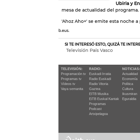
Ubiria y E
mesa de actualidad del programa.
'Ahoz Aho+' se emite esta noche a 
b.eus.
SI TE INTERESÓ ESTO, QUIZÁ TE INTE
Televisión País Vasco
TELEVISIÓN:
RADIO:
NOTICIAS:
Programación tv
Euskadi Irratia
Actualidad
Programas tv
Radio Euskadi
Economía
Vídeos tv
Radio Vitoria
Política
Vaya semanita
Gaztea
Cultura
EITB Musika
Ikusmiran
EiTB Euskal Kantak
Eguraldia
Programas
Podcast
Artxipelagoa