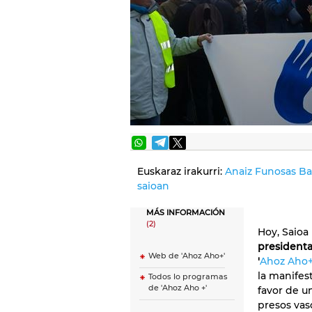
Euskaraz irakurri:
Anaiz Funosas Ba
saioan
MÁS INFORMACIÓN
(2)
Hoy, Saioa 
president
Web de 'Ahoz Aho+'
'
Ahoz Aho
la manifes
Todos lo programas
de 'Ahoz Aho +'
favor de un
presos vas