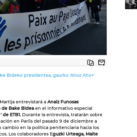
ke Bideko presidentea, gaurko 'Ahoz Aho+'
Martija entrevistará a
Anaiz Funosas
a de Bake Bidea
en el informativo especial
+
' de ETB1.
Durante la entrevista, tratarán sobre
tación en Paríis del pasado 9 de diciembre a
 cambio en la política penitenciaria hacia los
cos. Los colaboradores E
guzki Urteaga, Maite