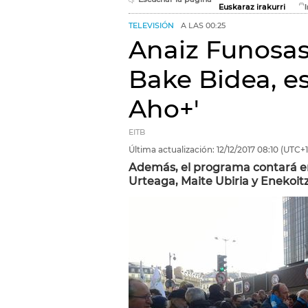
Euskaraz irakurri
TELEVISIÓN
A LAS 00:25
Anaiz Funosas
Bake Bidea, e
Aho+'
EITB
Última actualización:
12/12/2017
08:10
(UTC+1
Además, el programa contará en
Urteaga, Maite Ubiria y Enekoit