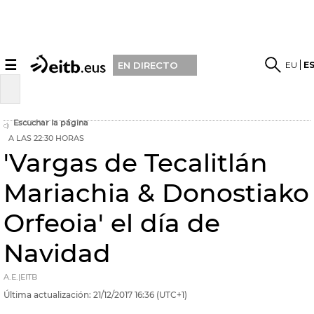
☰
EU
E
EN DIRECTO
Escuchar la página
A LAS 22:30 HORAS
'Vargas de Tecalitlán
Mariachia & Donostiako
Orfeoia' el día de
Navidad
A.E.|EITB
Última actualización:
21/12/2017
16:36
(UTC+1)