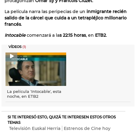
protagonizan
Omar Sy y Francois Cluzet
.
La película narra las peripecias de un
inmigrante recién
salido de la cárcel que cuida a un tetrapléjico millonario
francés
.
Intocable
comenzará a la
s 22:15 horas
, en
ETB2
.
VÍDEOS
(1)
La película 'Intocable', esta
noche, en ETB2
SI TE INTERESÓ ESTO, QUIZÁ TE INTERESEN ESTOS OTROS
TEMAS
Televisión Euskal Herria
Estrenos de Cine hoy