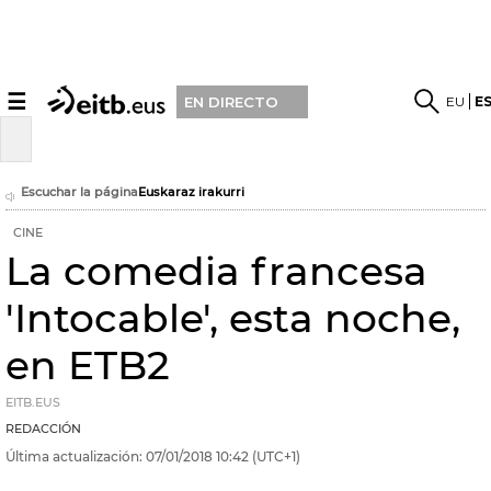
☰
EU
E
EN DIRECTO
Escuchar la página
Euskaraz irakurri
CINE
La comedia francesa
'Intocable', esta noche,
en ETB2
EITB.EUS
REDACCIÓN
Última actualización:
07/01/2018
10:42
(UTC+1)