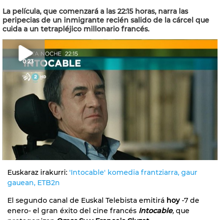
La película, que comenzará a las 22:15 horas, narra las
peripecias de un inmigrante recién salido de la cárcel que
cuida a un tetrapléjico millonario francés.
0:23
Euskaraz irakurri:
'Intocable' komedia frantziarra, gaur
gauean, ETB2n
El segundo canal de Euskal Telebista emitirá
hoy
-7 de
enero- el gran éxito del cine francés
Intocable
,
que