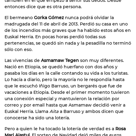
también en el que empezó a sentir sus dedos. Desde
entonces dice que es otra persona.
El bermeano
Gorka Gómez
nunca podrá olvidar la
madrugada del 11 de abril de 2013. Perdió su casa en uno
de los incendios más graves que ha habido estos años en
Euskal Herria. En pocas horas perdió todas sus
pertenencias, se quedó sin nada y la pesadilla no terminó
sólo con eso.
Las vivencias de
Asmamaw Tegen
son muy diferentes.
Nació en Etiopia, se quedó huerfano con dos años y
pasaba los días en la calle contando su vida a los turistas.
Lo hacía a diario, pero la mayoría no le respondía hasta
que le escuchó Iñigo Barruso, un bergarés que fue de
vacaciones a Etiopia. Desde el primer momento tuvieron
una conexión especial y mantuvieron la relación por
correo y por email hasta que Asmamaw decidió venir a
Euskal Herria. Llama
Aita
a Barruso y ambos dicen que
conocerse ha sido una lotería.
Pero a quien le ha tocado la lotería de verdad es a
Rosa
Mari Aiastui.
El sorteo de Navidad dejó miles de euros