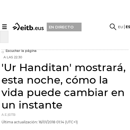
☰
EU
E
EN DIRECTO
Escuchar la página
A LAS 22:30
'Ur Handitan' mostrará,
esta noche, cómo la
vida puede cambiar en
un instante
A.E.|EITB
Última actualización:
16/01/2018
01:14
(UTC+1)