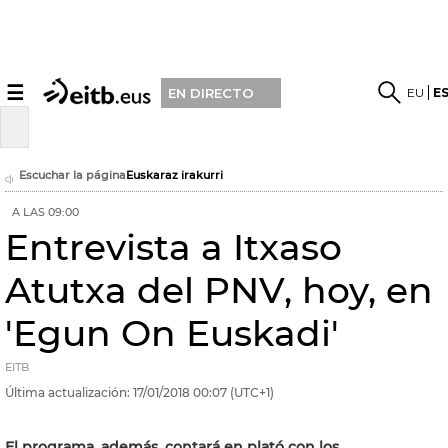
☰
EU
E
EN DIRECTO
Escuchar la página
Euskaraz irakurri
A LAS 09:00
Entrevista a Itxaso
Atutxa del PNV, hoy, en
'Egun On Euskadi'
EITB
Última actualización:
17/01/2018
00:07
(UTC+1)
El programa, además, contará en plató con los