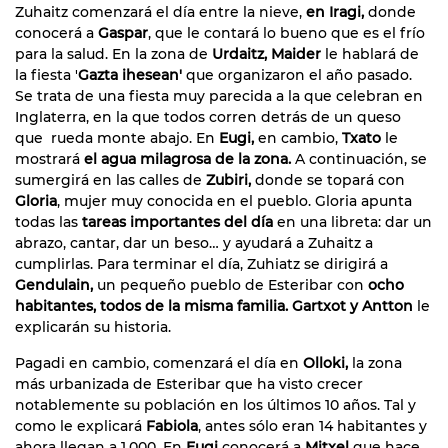
Zuhaitz comenzará el día entre la nieve,
en Iragi,
donde
conocerá a
Gaspar
, que le contará lo bueno que es el frío
para la salud. En la zona de
Urdaitz, Maider
le hablará de
la fiesta '
Gazta ihesean'
que organizaron el año pasado.
Se trata de una fiesta muy parecida a la que celebran en
Inglaterra, en la que todos corren detrás de un queso
que rueda monte abajo. En
Eugi,
en cambio,
Txato
le
mostrará
el agua milagrosa de la zona.
A continuación, se
sumergirá en las calles de
Zubiri,
donde se topará con
Gloria
, mujer muy conocida en el pueblo. Gloria apunta
todas las
tareas importantes del día
en una libreta: dar un
abrazo, cantar, dar un beso… y ayudará a Zuhaitz a
cumplirlas. Para terminar el día, Zuhiatz se dirigirá a
Gendulain,
un pequeño pueblo de Esteribar con
ocho
habitantes, todos de la misma familia. Gartxot y Antton
le
explicarán su historia.
Pagadi en cambio, comenzará el día en
Olloki,
la zona
más urbanizada de Esteribar que ha visto crecer
notablemente su población en los últimos 10 años. Tal y
como le explicará
Fabiola
, antes sólo eran 14 habitantes y
ahora llegan a 1.000. En
Eugi
conocerá a
Mitxel
que hace