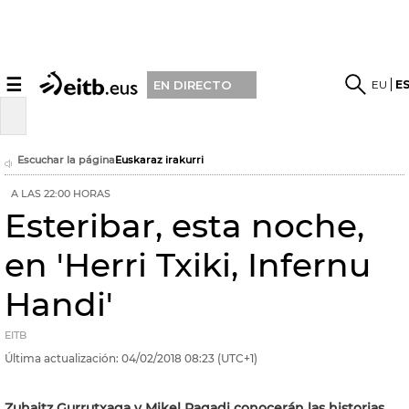
☰
EU
E
EN DIRECTO
Escuchar la página
Euskaraz irakurri
A LAS 22:00 HORAS
Esteribar, esta noche,
en 'Herri Txiki, Infernu
Handi'
EITB
Última actualización:
04/02/2018
08:23
(UTC+1)
Zuhaitz Gurrutxaga y Mikel Pagadi conocerán las historias