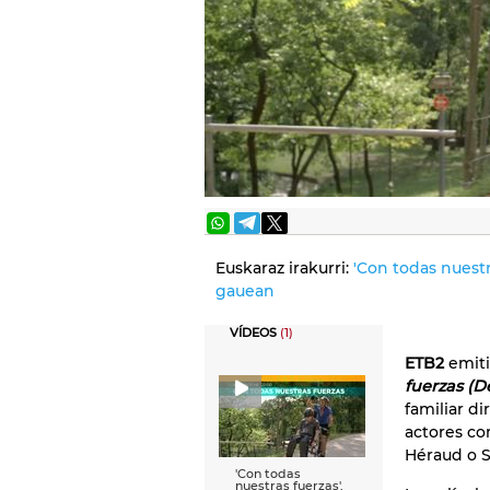
Euskaraz irakurri:
'Con todas nuestr
gauean
VÍDEOS
(1)
ETB2
emit
fuerzas (
De
familiar di
actores c
Héraud o S
'Con todas
nuestras fuerzas',