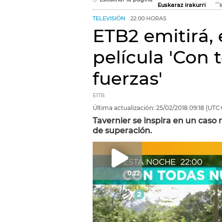
Euskaraz irakurri
TELEVISIÓN
22:00 HORAS
ETB2 emitirá, 
película 'Con 
fuerzas'
EITB
Última actualización:
25/02/2018
09:18
(UTC+
Tavernier se inspira en un caso r
de superación.
0:22