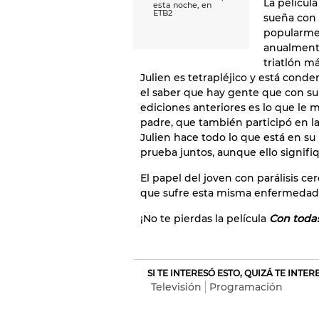
La película
esta noche, en
ETB2
sueña con 
popularme
anualmente
triatlón m
Julien es tetrapléjico y está conde
el saber que hay gente que con su
ediciones anteriores es lo que le
padre, que también participó en la
Julien hace todo lo que está en s
prueba juntos, aunque ello signifi
El papel del joven con parálisis c
que sufre esta misma enfermedad e
¡No te pierdas la película
Con todas
SI TE INTERESÓ ESTO, QUIZÁ TE INTE
Televisión
Programación