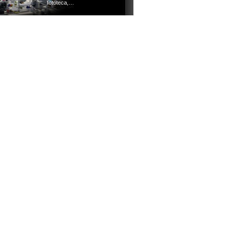
fototeca,…