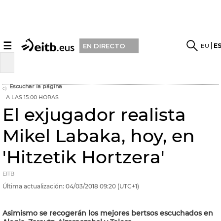
☰
EU
E
EN DIRECTO
Escuchar la página
A LAS 15:00 HORAS
El exjugador realista
Mikel Labaka, hoy, en
'Hitzetik Hortzera'
EITB
Última actualización:
04/03/2018
09:20
(UTC+1)
Asimismo se recogerán los mejores bertsos escuchados en