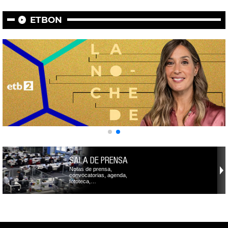
ETBON
SALA DE PRENSA
Notas de prensa,
convocatorias, agenda,
fototeca,…