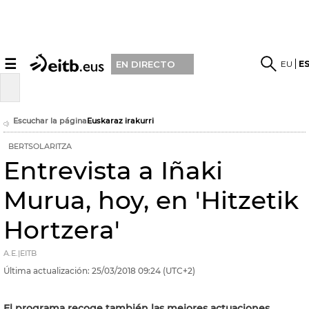
☰
EU
E
EN DIRECTO
Escuchar la página
Euskaraz irakurri
BERTSOLARITZA
Entrevista a Iñaki
Murua, hoy, en 'Hitzetik
Hortzera'
A.E.|EITB
Última actualización:
25/03/2018
09:24
(UTC+2)
El programa recoge también las mejores actuaciones