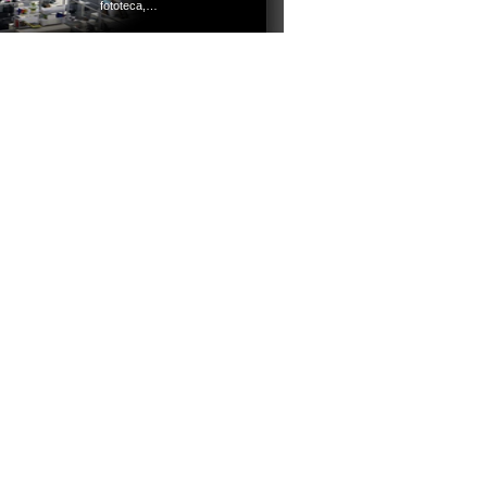
fototeca,…