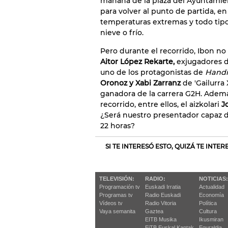
mañana de la plaza del Ayuntamie
para volver al punto de partida, e
temperaturas extremas y todo tip
nieve o frío.
Pero durante el recorrido, Ibon n
Aitor López Rekarte,
exjugadores d
uno de los protagonistas de
Handi
Oronoz y Xabi Zarranz
de 'Gailurra
ganadora de la carrera G2H. Además
recorrido, entre ellos, el aizkolari
J
¿Será nuestro presentador capaz d
22 horas?
SI TE INTERESÓ ESTO, QUIZÁ TE INTE
TELEVISIÓN:
RADIO:
NOTICIAS:
Programación tv
Euskadi Irratia
Actualidad
Programas tv
Radio Euskadi
Economía
Vídeos tv
Radio Vitoria
Política
Vaya semanita
Gaztea
Cultura
EITB Musika
Ikusmiran
EiTB Euskal Kantak
Eguraldia