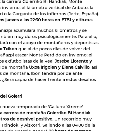
: la carrera Goierriko Bi Handiak, Monte
invierno, el kilómetro vertical de Anboto, la
 o la Garganta de los infiernos (Jerte, España).
os jueves a las 22:30 horas en ETB1 y eitb.eus.
añazpi acumulará muchos kilómetros y se
ambién muy duros psicológicamente. Para ello,
tará con el apoyo de montañeros y deportistas
ex Txikon
que al de pocos días de volver del
tañazpi atacar Monte Perdido en invierno; el
los exfutbolistas de la Real
Joseba Llorente y
es de montaña
Uxoa Irigoien y Elena Calvillo
, así
as de montaña. Ibon tendrá por delante
 ¿Será capaz de hacer frente a estos desafíos
del Goierri
a nueva temporada de 'Gailurra Xtreme'
la carrera de montaña Goierriko Bi Handiak
tros de desnivel positivo
. Un recorrido muy
xindoki y Aizkorri. Saliendo a las 04:00 de la