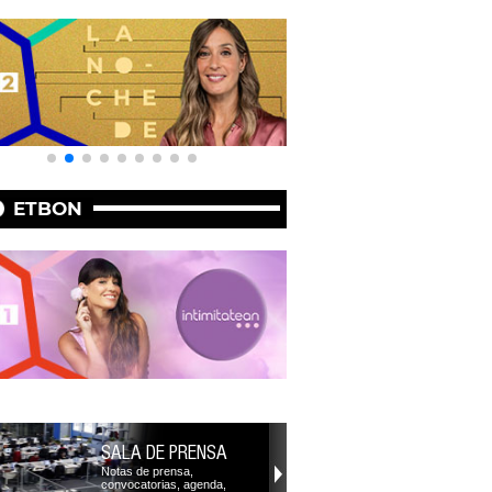
ETBON
SALA DE PRENSA
Notas de prensa,
convocatorias, agenda,