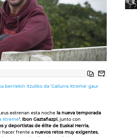
 berriekin itzuliko da 'Gailurra Xtreme' gaur
b.eus estrenan esta noche
la nueva temporada
ra Xtreme
'
.
Ibon Gaztañazpi
, junto con
 y deportistas de élite de Euskal Herria
,
 hacer frente a
nuevos retos muy exigentes
,