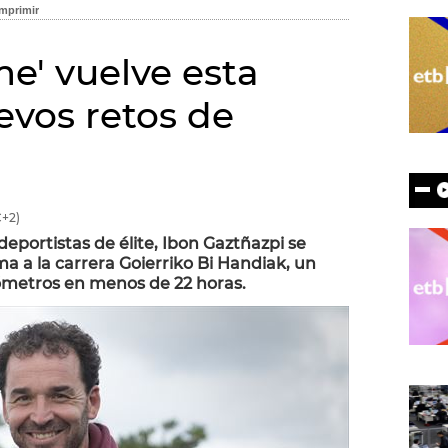
me' vuelve esta
vos retos de
+2)
ortistas de élite, Ibon Gaztñazpi se
a a la carrera Goierriko Bi Handiak, un
ómetros en menos de 22 horas.