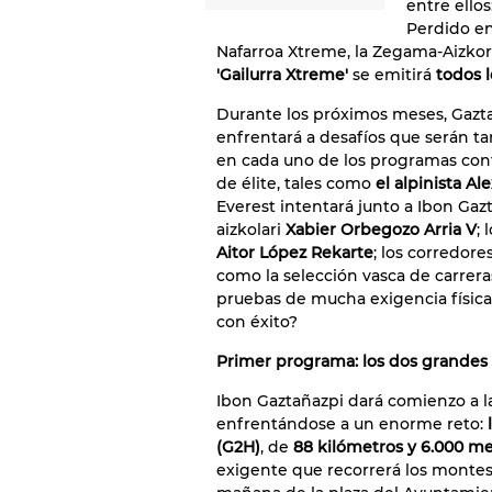
entre ellos
Perdido en 
Nafarroa Xtreme, la Zegama-Aizkorri
'Gailurra Xtreme'
se emitirá
todos l
Durante los próximos meses, Gazt
enfrentará a desafíos que serán t
en cada uno de los programas con
de élite, tales como
el alpinista Al
Everest intentará junto a Ibon Gaz
aizkolari
Xabier Orbegozo Arria V
; 
Aitor López Rekarte
; los corredor
como la selección vasca de carrer
pruebas de mucha exigencia física.
con éxito?
Primer programa: los dos grandes 
Ibon Gaztañazpi dará comienzo a l
enfrentándose a un enorme reto:
(G2H)
, de
88 kilómetros y 6.000 me
exigente que recorrerá los montes T