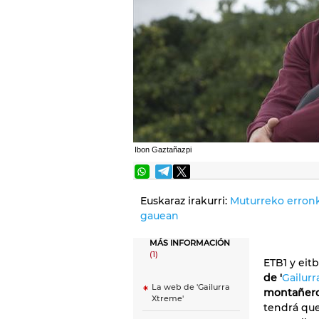
Ibon Gaztañazpi
Euskaraz irakurri:
Muturreko erronka
gauean
MÁS INFORMACIÓN
(1)
ETB1 y eit
de '
Gailur
La web de 'Gailurra
montañeros
Xtreme'
tendrá que