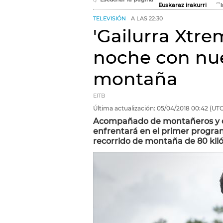
Euskaraz irakurri
TELEVISIÓN
A LAS 22:30
'Gailurra Xtre
noche con nue
montaña
EITB
Última actualización:
05/04/2018
00:42
(UTC
Acompañado de montañeros y dep
enfrentará en el primer program
recorrido de montaña de 80 kil