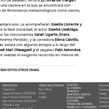
nto de Beasain, tendrá
22 horas de margen
n una carrera en la que se encontrará con
o de fenómenos meteorológicos como viento,
o estará solo. Le acompañarán
Joseba Llorente y
e la Real Sociedad; el actor
Joseba Usabiaga,
a
; los concursantes
Sarah Ugarte, Enara
 Xtreme Perdido', y la corredora
Elena Calvillo,
, estará con algunos amigos a lo largo del
osé Mari Olasagasti y
el segalari
Pabi Astondoa
.
e realizar el exigente recorrido en menos de
RESEN ESTOS OTROS TEMAS
GAZTEA
DEPORTES:
VÍDEO MULTIMEDIA
Newslet
EL TIEMPO
Fútbol hoy
Top Vídeos
Facebo
TRÁFICO
LaLiga EA Sports 2025/2026
Fotos
Twitter
SORTEOS GRATIS
Liga F Moeve 2025/2026
Audios
ELECCIONES
Instagr
LOTERÍA
Liga Hypermotion 2025/2026
Telegra
TEMAS DE INTERÉS
Fórmula 1 hoy
Linkedin
PUEBLOS Y CIUDADES
Mercado de fichajes 2025