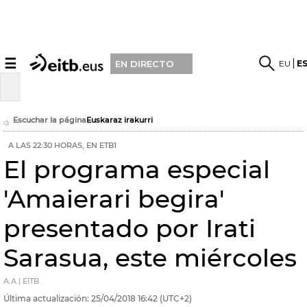
☰
EU
E
EN DIRECTO
Escuchar la página
Euskaraz irakurri
A LAS 22:30 HORAS, EN ETB1
El programa especial
'Amaierari begira'
presentado por Irati
Sarasua, este miércoles
A.A.| EITB
Última actualización:
25/04/2018
16:42
(UTC+2)