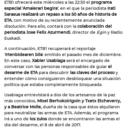
ETB1 ofrecerá este miércoles a las 22:30 el
programa
especial 'Amaierari begira'
, en el que la periodista
Irati
Sarasua realizará un repaso a los 50 años de historia de
ETA
, con motivo de su recientemente anunciada
disolución. Para ello, contará con la
colaboración del
periodista Jose Felix Azurmendi
, director de
Egin
y Radio
Euskadi.
A continuación, ETB1 recuperará el reportaje
'
Irtenbidearen bila
' emitido el pasado mes de diciembre.
En este caso,
Xabier Usabiaga
será el encargado de
conversar con las personas responsables de guiar
el
desarme de ETA
para descubrir
las claves del proceso
y
entender cómo consiguieron desbloquear una situación
política que estaba completamente bloqueada.
Usabiaga entrevistará a dos de los artesanos de la paz
más conocidos,
Mixel Berhokoirigoin y Txetx Etcheverry,
y a Beatrice Molle,
dueña de la casa que éstos alquilaron
para neutralizar las armas de ETA. Además, el programa
irá a uno de
los zulos
donde se encontraron las armas el
día del desarme, el 8 de abril de 2017.