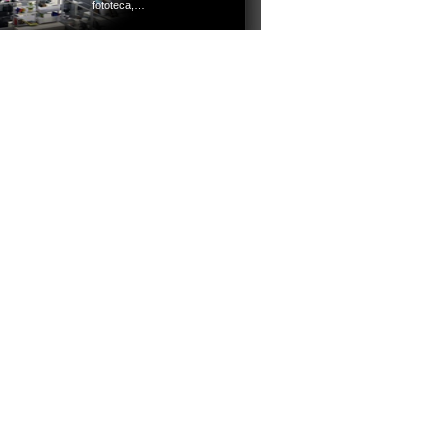
fototeca,…