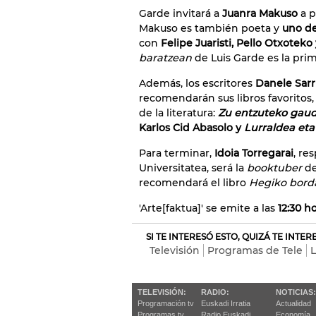
Garde invitará a
Juanra Makuso
a p
Makuso es también poeta y
uno de
con
Felipe Juaristi, Pello Otxoteko 
baratzean
de Luis Garde es la prim
Además, los escritores
Danele Sarr
recomendarán sus libros favoritos,
de la literatura:
Zu entzuteko gau
Karlos Cid Abasolo y
Lurraldea eta
Para terminar,
Idoia Torregarai
, re
Universitatea, será la
booktuber
d
recomendará el libro
Hegiko borda
'Arte[faktua]' se emite a las
12:30 h
SI TE INTERESÓ ESTO, QUIZÁ TE INTE
Televisión
Programas de Tele
L
TELEVISIÓN:
RADIO:
NOTICIAS:
Programación tv
Euskadi Irratia
Actualidad
Programas tv
Radio Euskadi
Economía