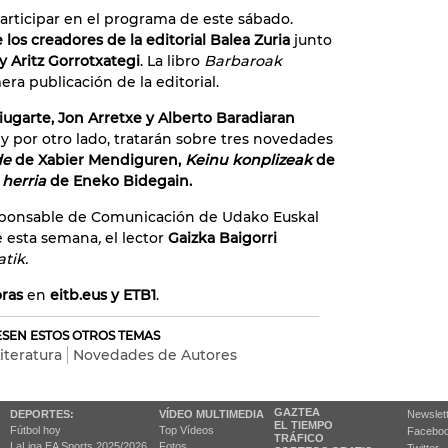
articipar en el programa de este sábado.
 los creadores de la editorial Balea Zuria
junto
y Aritz Gorrotxategi
. La libro
Barbaroak
era publicación de la editorial.
iugarte, Jon Arretxe y Alberto Baradiaran
 y por otro lado, tratarán sobre tres novedades
de
de Xabier Mendiguren,
Keinu konplizeak
de
 herria
de Eneko Bidegain.
sponsable de Comunicación de Udako Euskal
e esta semana
,
el lector
Gaizka Baigorri
tik.
oras
en
eitb.eus y ETB1
.
RESEN ESTOS OTROS TEMAS
iteratura
Novedades de Autores
GAZTEA
DEPORTES:
VÍDEO MULTIMEDIA
Newslet
EL TIEMPO
Fútbol hoy
Top Vídeos
Facebo
TRÁFICO
LaLiga EA Sports 2025/2026
Fotos