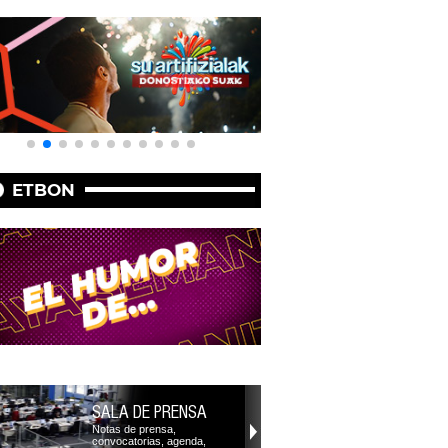
ETBON
SALA DE PRENSA
Notas de prensa,
convocatorias, agenda,