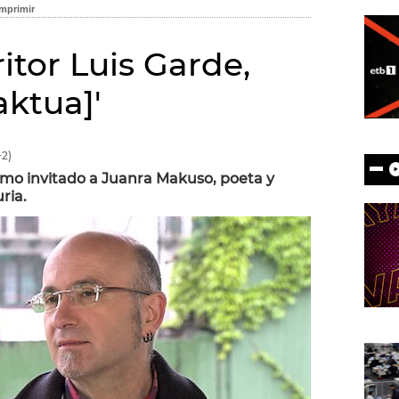
ritor Luis Garde,
aktua]'
2)
mo invitado a Juanra Makuso, poeta y
ria.