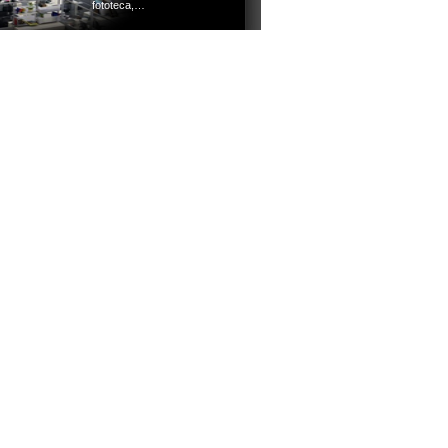
fototeca,…