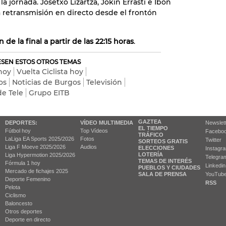
la jornada. Josetxo Lizartza, Jokin Errasti e Ibon
 retransmisión en directo desde el frontón
 de la final a partir de las 22:15 horas
.
RESEN ESTOS OTROS TEMAS
hoy
Vuelta Ciclista hoy
os
Noticias de Burgos
Televisión
e Tele
Grupo EITB
GAZTEA
DEPORTES:
VÍDEO MULTIMEDIA
Newslet
EL TIEMPO
Fútbol hoy
Top Vídeos
Facebo
TRÁFICO
LaLiga EA Sports 2025/2026
Fotos
Twitter
SORTEOS GRATIS
Liga F Moeve 2025/2026
Audios
ELECCIONES
Instagr
LOTERÍA
Liga Hypermotion 2025/2026
Telegra
TEMAS DE INTERÉS
Fórmula 1 hoy
Linkedin
PUEBLOS Y CIUDADES
Mercado de fichajes 2025
SALA DE PRENSA
YouTub
Deporte Femenino
RSS
Pelota
Ciclismo
Baloncesto
Otros deportes
Deporte en directo