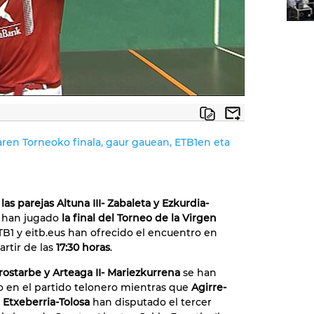
aren Torneoko finala, gaur gauean, ETB1en eta
,
las parejas Altuna III- Zabaleta y Ezkurdia-
 han jugado
la final del Torneo de la Virgen
TB1 y eitb.eus han ofrecido el encuentro en
artir de las
17:30 horas
.
Erostarbe y Arteaga II- Mariezkurrena
se han
 en el partido telonero mientras que
Agirre-
. Etxeberria-Tolosa
han disputado el tercer