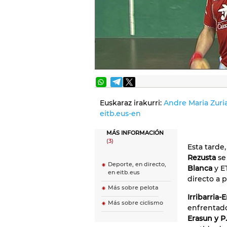
Euskaraz irakurri:
Andre Maria Zuri
eitb.eus-en
MÁS INFORMACIÓN
(3)
Esta tarde
Rezusta
se
Deporte, en directo,
Blanca
y E
en eitb.eus
directo a p
Más sobre pelota
Irribarria-
Más sobre ciclismo
enfrentado
Erasun y P