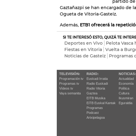
partido de 
Gaztañazpi se han encargado de la
Ogueta de Vitoria-Gasteiz.
Además,
ETB1 ofrecerá la repetición
SI TE INTERESÓ ESTO, QUIZÁ TE INTE
Deportes en Vivo
Pelota Vasca 
Fiestas en Vitoria
Vuelta a Burg
Noticias de Gasteiz
Programas d
TELEVISIÓN:
RADIO:
NOTICIAS:
Programación tv
Euskadi Irratia
Actualidad
Programas tv
Radio Euskadi
Economía
Vídeos tv
Radio Vitoria
Política
Vaya semanita
Gaztea
Cultura
EITB Musika
Ikusmiran
EiTB Euskal Kantak
Eguraldia
Programas
Podcast
Artxipelagoa