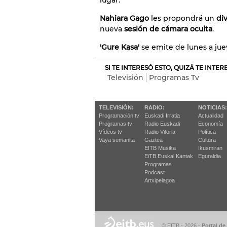
lugar.
Nahiara Gago
les propondrá un
di
nueva
sesión de cámara oculta
.
'Gure Kasa'
se emite de lunes a jue
SI TE INTERESÓ ESTO, QUIZÁ TE INTE
Televisión
Programas Tv
TELEVISIÓN:
RADIO:
NOTICIAS:
Programación tv
Euskadi Irratia
Actualidad
Programas tv
Radio Euskadi
Economía
Vídeos tv
Radio Vitoria
Política
Vaya semanita
Gaztea
Cultura
EITB Musika
Ikusmiran
EiTB Euskal Kantak
Eguraldia
Programas
Podcast
Artxipelagoa
© EITB - 2026
-
Portal de