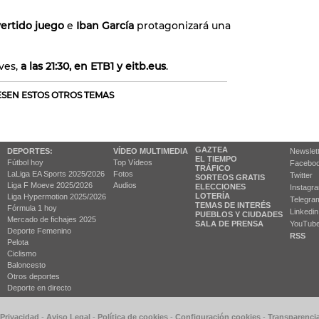
vertido juego
e
Iban García
protagonizará una
ves,
a las 21:30, en ETB1 y eitb.eus
.
RESEN ESTOS OTROS TEMAS
GAZTEA
DEPORTES:
VÍDEO MULTIMEDIA
Newslet
EL TIEMPO
Fútbol hoy
Top Vídeos
Facebo
TRÁFICO
LaLiga EA Sports 2025/2026
Fotos
Twitter
SORTEOS GRATIS
Liga F Moeve 2025/2026
Audios
ELECCIONES
Instagr
LOTERÍA
Liga Hypermotion 2025/2026
Telegra
TEMAS DE INTERÉS
Fórmula 1 hoy
Linkedin
PUEBLOS Y CIUDADES
Mercado de fichajes 2025
SALA DE PRENSA
YouTub
Deporte Femenino
RSS
Pelota
Ciclismo
Baloncesto
Otros deportes
Deporte en directo
 Privacidad
-
Aviso Legal
-
Política de cookies
-
Configuración cookies
-
Transparenci