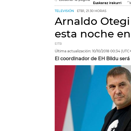
Euskaraz irakurri
TELEVISIÓN
ETB1, 21:30 HORAS
Arnaldo Otegi 
esta noche en
EITB
Última actualización:
10/10/2018
00:34
(UTC+
El coordinador de EH Bildu será e