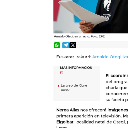
Arnaldo Otegi, en un acto. Foto: EFE
Euskaraz irakurri:
Arnaldo Otegi iz
MÁS INFORMACIÓN
(1)
El
coordin
del progr
La web de 'Gure
charla que
Kasa'
conoceremo
su faceta p
Nerea Alias
nos ofrecerá
imágenes 
primera aparición en televisión.
Ma
Elgoibar
, localidad natal de Otegi