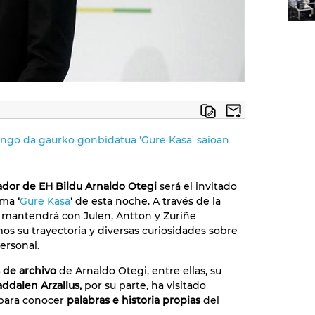
ango da gaurko gonbidatua 'Gure Kasa' saioan
ador de EH Bildu Arnaldo Otegi
será el invitado
ama
'
Gure Kasa
'
de esta noche. A través de la
 mantendrá con Julen, Antton y Zuriñe
s su trayectoria y diversas curiosidades sobre
ersonal.
de archivo
de Arnaldo Otegi, entre ellas, su
ddalen Arzallus,
por su parte, ha visitado
, para conocer
palabras e historia propias
del