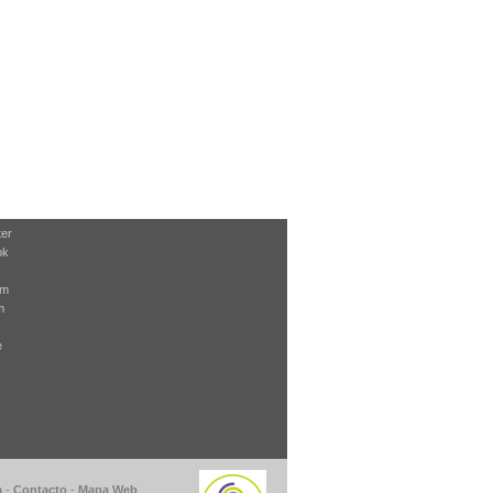
ter
ok
am
m
e
a
-
Contacto
-
Mapa Web