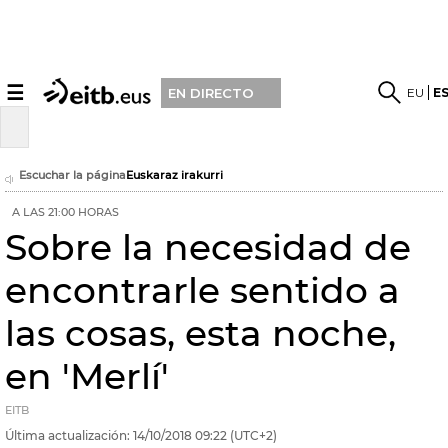
☰
EU
E
EN DIRECTO
Escuchar la página
Euskaraz irakurri
A LAS 21:00 HORAS
Sobre la necesidad de
encontrarle sentido a
las cosas, esta noche,
en 'Merlí'
EITB
Última actualización:
14/10/2018
09:22
(UTC+2)