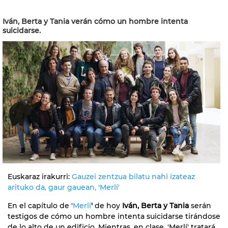
Iván, Berta y Tania verán cómo un hombre intenta
suicidarse.
Euskaraz irakurri:
Gauzei zentzua bilatu nahi izateaz
arituko da, gaur gauean, 'Merlí'
En el capítulo de '
Merlí
'
de hoy
Iván, Berta y Tania
serán
testigos de cómo un hombre intenta suicidarse tirándose
de lo alto de un edificio. Mientras, en clase, 'Merlí' tratará