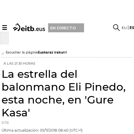
☰
EU
E
EN DIRECTO
Escuchar la página
Euskaraz irakurri
A LAS 21:30 HORAS
La estrella del
balonmano Eli Pinedo,
esta noche, en 'Gure
Kasa'
EITB
Última actualización:
05/11/2018
08:40
(UTC+1)