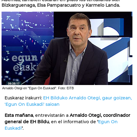
Bizkarguenaga, Elsa Pamparacuatro y Karmelo Landa.
Arnaldo Otegi en "Egun On Euskadi". Foto: EiTB
Euskaraz irakurri:
EH Bilduko Arnaldo Otegi, gaur goizean,
'Egun On Euskadi' saioan
Esta mañana
, entrevistarán a
Arnaldo Otegi, coordinador
general de EH Bildu
, en el informativo de
'
Egun On
Euskadi
'
.