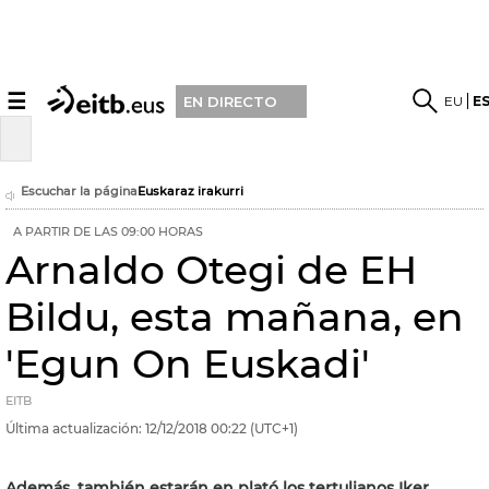
☰
EU
E
EN DIRECTO
Escuchar la página
Euskaraz irakurri
A PARTIR DE LAS 09:00 HORAS
Arnaldo Otegi de EH
Bildu, esta mañana, en
'Egun On Euskadi'
EITB
Última actualización:
12/12/2018
00:22
(UTC+1)
Además, también estarán en plató los tertulianos Iker