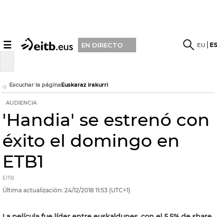
☰
EU
E
EN DIRECTO
Escuchar la página
Euskaraz irakurri
AUDIENCIA
'Handia' se estrenó con
éxito el domingo en
ETB1
EITB
Última actualización:
24/12/2018
11:53
(UTC+1)
La película fue líder entre euskaldunes, con el 5,5% de share