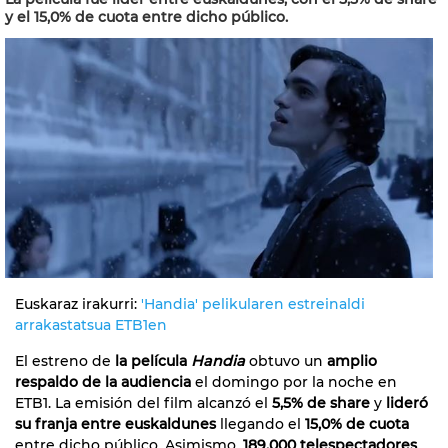
y el 15,0% de cuota entre dicho público.
Euskaraz irakurri:
'Handia' pelikularen estreinaldi
arrakastatsua ETB1en
El estreno de
la película
Handia
obtuvo un
amplio
respaldo de la audiencia
el domingo por la noche en
ETB1. La emisión del film alcanzó el
5,5% de share
y
lideró
su franja entre euskaldunes
llegando el
15,0% de cuota
entre dicho público. Asimismo,
189.000 telespectadores