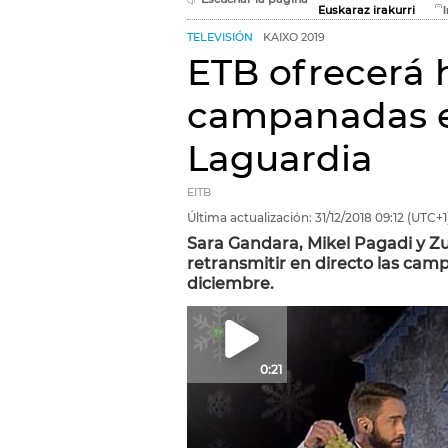
Euskaraz irakurri
TELEVISIÓN
KAIXO 2019
ETB ofrecerá 
campanadas e
Laguardia
EITB
Última actualización:
31/12/2018
09:12
(UTC+1
Sara Gandara, Mikel Pagadi y Z
retransmitir en directo las cam
diciembre.
0:21