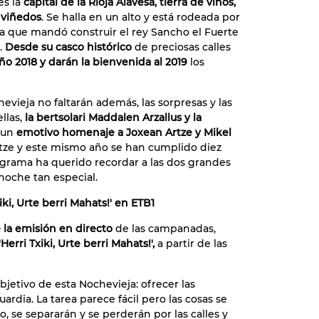
es la
capital de la Rioja Alavesa, tierra de vinos,
 viñedos
. Se halla en un alto y está rodeada por
a que mandó construir el rey Sancho el Fuerte
.
Desde su casco histórico
de preciosas calles
ño 2018 y darán la bienvenida al 2019
los
vieja no faltarán además, las sorpresas y las
llas,
la bertsolari Maddalen Arzallus y la
 un
emotivo homenaje a Joxean Artze y Mikel
Artze y este mismo año se han cumplido diez
ograma ha querido recordar a las dos grandes
 noche tan especial.
ki, Urte berri Mahats!' en ETB1
 la emisión en directo
de las campanadas,
erri Txiki, Urte berri Mahats!',
a partir de las
bjetivo de esta Nochevieja: ofrecer las
dia. La tarea parece fácil pero las cosas se
, se separarán y se perderán por las calles y