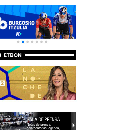
ETBON
SALA DE PRENSA
Notas de prensa,
convocatorias, agenda,