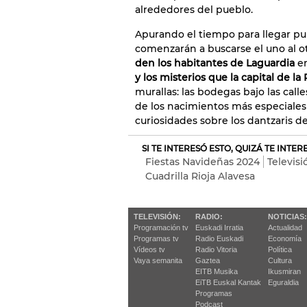
alrededores del pueblo.
Apurando el tiempo para llegar pun
comenzarán a buscarse el uno al ot
den los habitantes de Laguardia
en
y los misterios que la capital de la
murallas: las bodegas bajo las calles
de los nacimientos más especiales 
curiosidades sobre los dantzaris de
SI TE INTERESÓ ESTO, QUIZÁ TE INTE
Fiestas Navideñas 2024
Televisi
Cuadrilla Rioja Alavesa
TELEVISIÓN:
RADIO:
NOTICIAS:
Programación tv
Euskadi Irratia
Actualidad
Programas tv
Radio Euskadi
Economía
Vídeos tv
Radio Vitoria
Política
Vaya semanita
Gaztea
Cultura
EITB Musika
Ikusmiran
EiTB Euskal Kantak
Eguraldia
Programas
Podcast