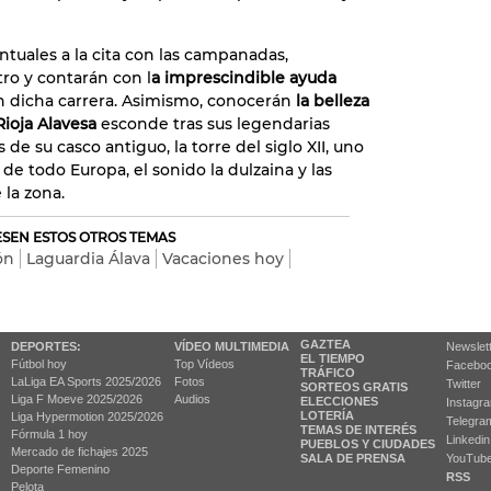
tuales a la cita con las campanadas,
ro y contarán con l
a imprescindible ayuda
 dicha carrera. Asimismo, conocerán
la belleza
 Rioja Alavesa
esconde tras sus legendarias
 de su casco antiguo, la torre del siglo XII, uno
de todo Europa, el sonido la dulzaina y las
 la zona.
RESEN ESTOS OTROS TEMAS
ón
Laguardia Álava
Vacaciones hoy
GAZTEA
DEPORTES:
VÍDEO MULTIMEDIA
Newslet
EL TIEMPO
Fútbol hoy
Top Vídeos
Facebo
TRÁFICO
LaLiga EA Sports 2025/2026
Fotos
Twitter
SORTEOS GRATIS
Liga F Moeve 2025/2026
Audios
ELECCIONES
Instagr
LOTERÍA
Liga Hypermotion 2025/2026
Telegra
TEMAS DE INTERÉS
Fórmula 1 hoy
Linkedin
PUEBLOS Y CIUDADES
Mercado de fichajes 2025
SALA DE PRENSA
YouTub
Deporte Femenino
RSS
Pelota