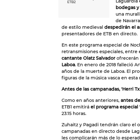
Laguardia 
ETB2
bodegas y
una murall
de Navarra
de estilo medieval
despedirán el a
presentadores de ETB en directo.
En este programa especial de Noche
retransmisiones especiales, entre e
cantante Olatz Salvador
ofrecerán
Laboa
. En enero de 2018 falleció 
años de la muerte de Laboa. El pr
figuras de la música vasca en esta
Antes de las campanadas, 'Herri Txi
Como en años anteriores,
antes de
ETB1 emitirá
el programa especial 'H
23:15 horas.
Zuhaitz y Pagadi tendrán claro el o
campanadas en directo desde Laguar
les complicarán más de lo esperado