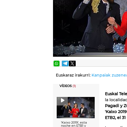
Euskaraz irakurri:
Kanpaiak zuzenea
VÍDEOS
(1)
Euskal Tel
la localid
Pagadi y Z
'Kaixo 2019
ETB2, el 31
'Kaixo 2019', esta
noche en ETB1 y