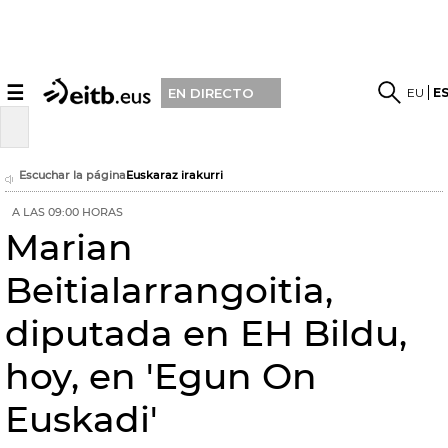
☰
EU
E
EN DIRECTO
Escuchar la página
Euskaraz irakurri
A LAS 09:00 HORAS
Marian
Beitialarrangoitia,
diputada en EH Bildu,
hoy, en 'Egun On
Euskadi'