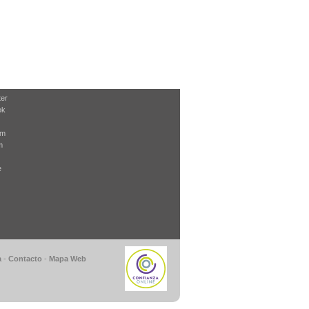
ter
ok
am
m
e
a
-
Contacto
-
Mapa Web