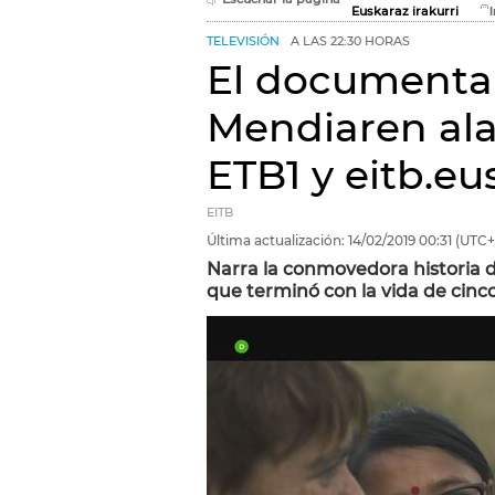
Euskaraz irakurri
TELEVISIÓN
A LAS 22:30 HORAS
El documental
Mendiaren ala
ETB1 y eitb.eu
EITB
Última actualización:
14/02/2019
00:31
(UTC+
Narra la conmovedora historia de
que terminó con la vida de cin