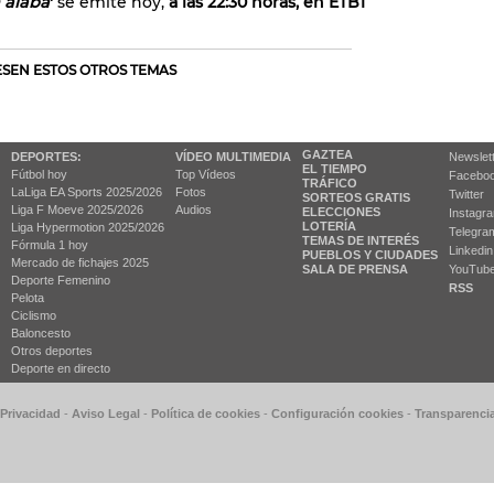
 alaba
'
se emite hoy,
a las 22:30 horas, en ETB1
RESEN ESTOS OTROS TEMAS
GAZTEA
DEPORTES:
VÍDEO MULTIMEDIA
Newslet
EL TIEMPO
Fútbol hoy
Top Vídeos
Facebo
TRÁFICO
LaLiga EA Sports 2025/2026
Fotos
Twitter
SORTEOS GRATIS
Liga F Moeve 2025/2026
Audios
ELECCIONES
Instagr
LOTERÍA
Liga Hypermotion 2025/2026
Telegra
TEMAS DE INTERÉS
Fórmula 1 hoy
Linkedin
PUEBLOS Y CIUDADES
Mercado de fichajes 2025
SALA DE PRENSA
YouTub
Deporte Femenino
RSS
Pelota
Ciclismo
Baloncesto
Otros deportes
Deporte en directo
 Privacidad
-
Aviso Legal
-
Política de cookies
-
Configuración cookies
-
Transparenci