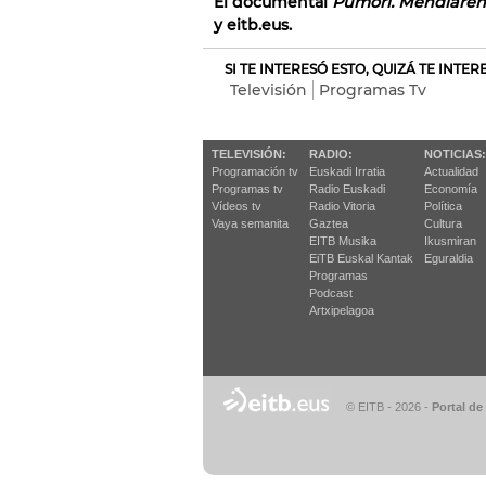
El documental
Pumori. Mendiaren
y eitb.eus.
SI TE INTERESÓ ESTO, QUIZÁ TE INTE
Televisión
Programas Tv
TELEVISIÓN:
RADIO:
NOTICIAS:
Programación tv
Euskadi Irratia
Actualidad
Programas tv
Radio Euskadi
Economía
Vídeos tv
Radio Vitoria
Política
Vaya semanita
Gaztea
Cultura
EITB Musika
Ikusmiran
EiTB Euskal Kantak
Eguraldia
Programas
Podcast
Artxipelagoa
© EITB - 2026
-
Portal de