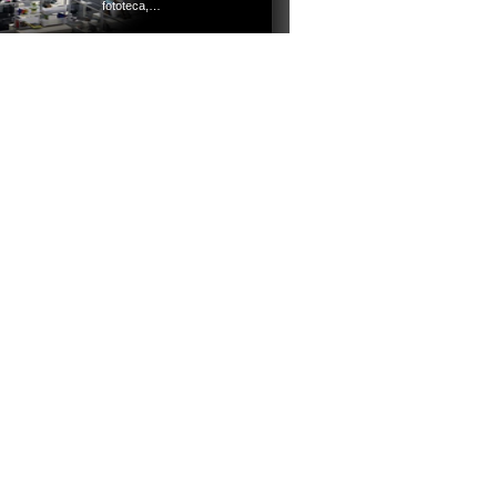
fototeca,…