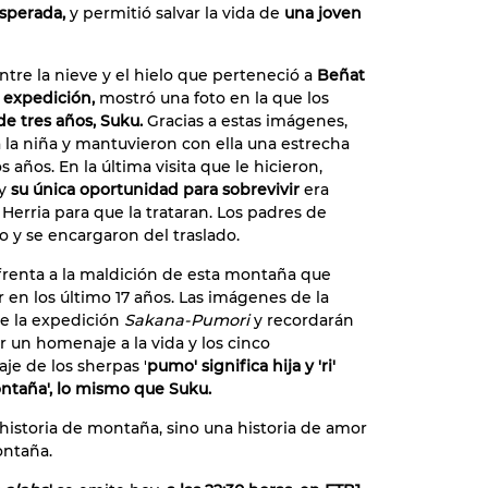
esperada,
y permitió salvar la vida de
una joven
tre la nieve y el hielo que perteneció a
Beñat
a expedición,
mostró una foto en la que los
de tres años, Suku.
Gracias a estas imágenes,
 la niña y mantuvieron con ella una estrecha
s años. En la última visita que le hicieron,
 y
su única oportunidad para sobrevivir
era
 Herria para que la trataran. Los padres de
 y se encargaron del traslado.
renta a la maldición de esta montaña que
r en los último 17 años. Las imágenes de la
de la expedición
Sakana-Pumori
y recordarán
r un homenaje a la vida y los cinco
je de los sherpas '
pumo' significa hija y 'ri'
ontaña', lo mismo que Suku.
historia de montaña, sino una historia de amor
ontaña.