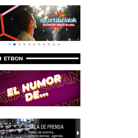
ETBON
SALA DE PRENSA
Notas de prensa,
convocatorias, agenda,