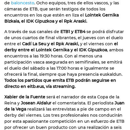
de
baloncesto
. Ocho equipos, tres de ellos vascos, y las
cámaras de ETB, que serán testigos de todos los
encuentros en los que estén en liza el
Lointek Gernika
Bizkaia, el IDK Gipuzkoa y el Rpk Araski.
A través de sus canales de
ETB1 y ETB4
se podrá disfrutar
de unos cuartos de final vibrantes, el jueves con el duelo
entre el
Cadí La Seu y el Rpk Araski,
y el viernes con
el
derby entre el Lointek Gernika y el IDK Gipuzkoa
, ambos
encuentros a las 19:30 horas. Con al menos una
participación vasca asegurada en semifinales, se emitirá
el duelo del sábado a las 17:00 horas e igualmente se
ofrecerá la final, siempre que haya presencia euskaldun.
Todos los partidos que emita ETB podrán seguirse en
directo en eitb.eus, vía streaming.
Xabier de la Fuente
será el narrador de esta Copa de la
Reina y
Josean Aldalur
el comentarista. El periodista
Juan
de la Vega
realizará las entrevistas a pie de campo en el
derby del viernes. Los tres profesionales nos conducirán
por esta apasionante competición en un esfuerzo de ETB
por ofrecer un buen producto con una realización a seis