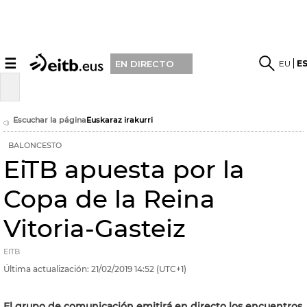
☰
EU
E
EN DIRECTO
Escuchar la página
Euskaraz irakurri
BALONCESTO
EiTB apuesta por la
Copa de la Reina
Vitoria-Gasteiz
EITB
Última actualización:
21/02/2019
14:52
(UTC+1)
El grupo de comunicación emitirá en directo los encuentros