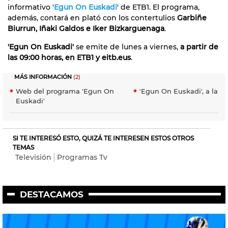
informativo '
Egun On Euskadi
' de ETB1. El programa,
además, contará en plató con los contertulios
Garbiñe
Biurrun, Iñaki Galdos e Iker Bizkarguenaga
.
'Egun On Euskadi'
se emite de lunes a viernes,
a partir de
las 09:00 horas, en ETB1 y eitb.eus
.
MÁS INFORMACIÓN
(2)
Web del programa 'Egun On
'Egun On Euskadi', a la ca
Euskadi'
SI TE INTERESÓ ESTO, QUIZÁ TE INTERESEN ESTOS OTROS
TEMAS
Televisión
Programas Tv
DESTACAMOS