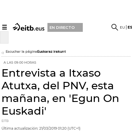
☰
EU
E
EN DIRECTO
Escuchar la página
Euskaraz irakurri
A LAS 09:00 HORAS
Entrevista a Itxaso
Atutxa, del PNV, esta
mañana, en 'Egun On
Euskadi'
EITB
Última actualización:
21/03/2019
01:20
(UTC+1)