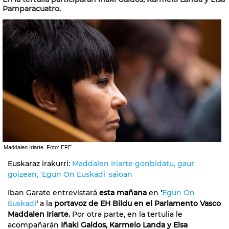
Pamparacuatro.
Maddalen Iriarte. Foto: EFE
Euskaraz irakurri:
Maddalen Iriarte gonbidatu, gaur
goizean, 'Egun On Euskadi' saioan
Iban Garate entrevistará
esta mañana
en
'
Egun On
Euskadi
'
a la
portavoz de EH Bildu en el Parlamento Vasco
Maddalen Iriarte.
Por otra parte, en la tertulia le
acompañarán
Iñaki Galdos, Karmelo Landa y Elsa