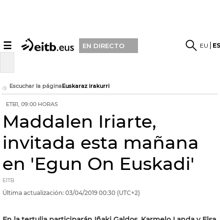
☰
EU
E
EN DIRECTO
Escuchar la página
Euskaraz irakurri
ETB1, 09:00 HORAS
Maddalen Iriarte,
invitada esta mañana
en 'Egun On Euskadi'
EITB
Última actualización:
03/04/2019
00:30
(UTC+2)
En la tertulia participarán Iñaki Galdos, Karmelo Landa y Elsa