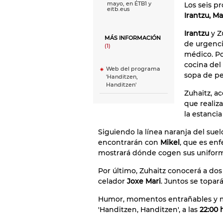
mayo, en ETB1 y
Los seis p
eitb.eus
Irantzu, M
Irantzu
y Z
MÁS INFORMACIÓN
de urgenci
(1)
médico. Po
cocina del
Web del programa
sopa de p
'Handitzen,
Handitzen'
Zuhaitz, 
que realiz
la estancia
Siguiendo la línea naranja del suel
encontrarán con
Mikel
, que es enf
mostrará dónde cogen sus unifor
Por último, Zuhaitz conocerá a dos 
celador
Joxe Mari
. Juntos se topa
Humor, momentos entrañables y m
'Handitzen, Handitzen', a las
22:00 h