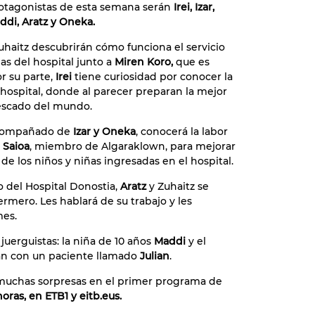
rotagonistas de esta semana serán
Irei, Izar,
addi, Aratz y Oneka.
uhaitz descubrirán cómo funciona el servicio
as del hospital junto a
Miren Koro,
que es
r su parte,
Irei
tiene curiosidad por conocer la
 hospital, donde al parecer preparan la mejor
escado del mundo.
acompañado de
Izar y Oneka
, conocerá la labor
a
Saioa
, miembro de Algaraklown, para mejorar
 de los niños y niñas ingresadas en el hospital.
o del Hospital Donostia,
Aratz
y Zuhaitz se
ermero. Les hablará de su trabajo y les
mes.
juerguistas: la niña de 10 años
Maddi
y el
rán con un paciente llamado
Julian
.
uchas sorpresas en el primer programa de
oras, en ETB1 y eitb.eus.