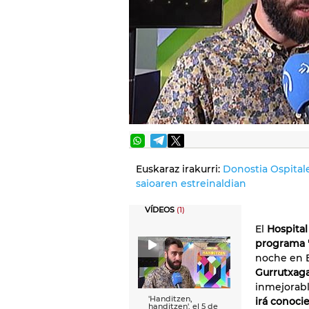
Euskaraz irakurri:
Donostia Ospitale
saioaren estreinaldian
VÍDEOS
(1)
El
Hospital
programa 
noche en E
Gurrutxag
inmejorabl
'Handitzen,
irá conoci
handitzen', el 5 de