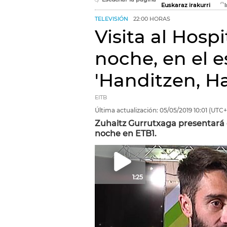
Euskaraz irakurri
TELEVISIÓN
22:00 HORAS
Visita al Hosp
noche, en el 
'Handitzen, H
EITB
Última actualización:
05/05/2019
10:01
(UTC+
Zuhaitz Gurrutxaga presentará 
noche en ETB1.
1:25