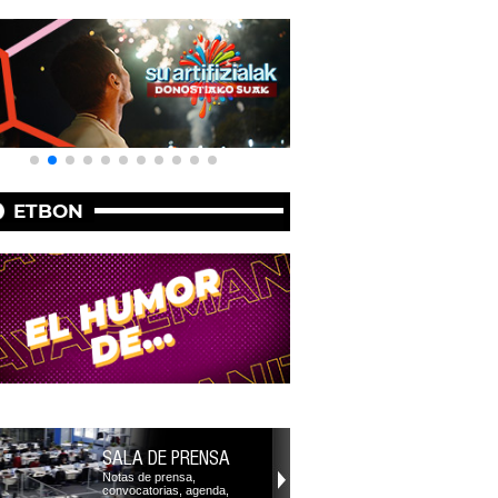
ETBON
SALA DE PRENSA
Notas de prensa,
convocatorias, agenda,