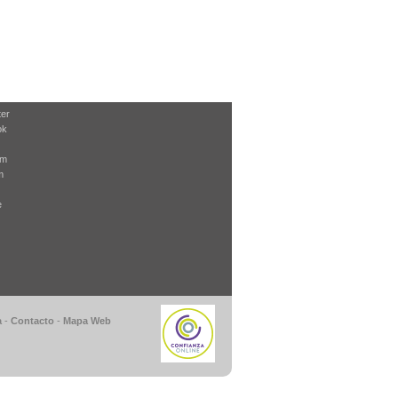
ter
ok
am
m
e
a
-
Contacto
-
Mapa Web