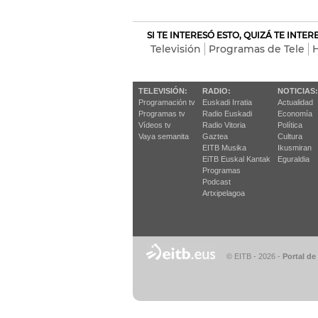
SI TE INTERESÓ ESTO, QUIZÁ TE INTE
Televisión
Programas de Tele
H
TELEVISIÓN:
RADIO:
NOTICIAS:
Programación tv
Euskadi Irratia
Actualidad
Programas tv
Radio Euskadi
Economía
Vídeos tv
Radio Vitoria
Política
Vaya semanita
Gaztea
Cultura
EITB Musika
Ikusmiran
EiTB Euskal Kantak
Eguraldia
Programas
Podcast
Artxipelagoa
© EITB - 2026
-
Portal de