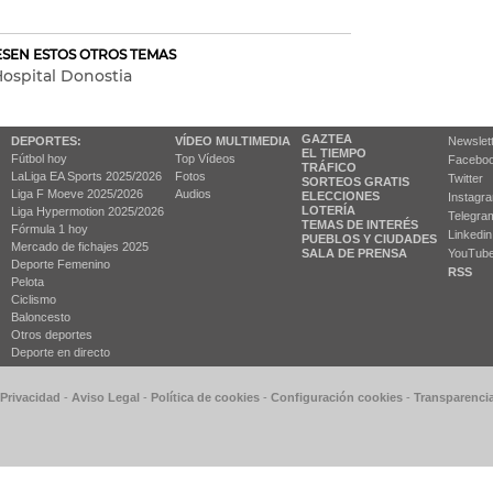
RESEN ESTOS OTROS TEMAS
ospital Donostia
GAZTEA
DEPORTES:
VÍDEO MULTIMEDIA
Newslet
EL TIEMPO
Fútbol hoy
Top Vídeos
Facebo
TRÁFICO
LaLiga EA Sports 2025/2026
Fotos
Twitter
SORTEOS GRATIS
Liga F Moeve 2025/2026
Audios
ELECCIONES
Instagr
LOTERÍA
Liga Hypermotion 2025/2026
Telegra
TEMAS DE INTERÉS
Fórmula 1 hoy
Linkedin
PUEBLOS Y CIUDADES
Mercado de fichajes 2025
SALA DE PRENSA
YouTub
Deporte Femenino
RSS
Pelota
Ciclismo
Baloncesto
Otros deportes
Deporte en directo
 Privacidad
-
Aviso Legal
-
Política de cookies
-
Configuración cookies
-
Transparenci