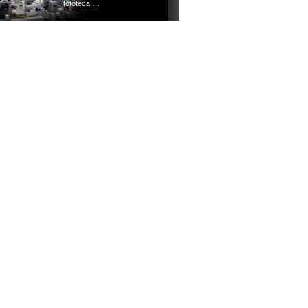
fototeca,…