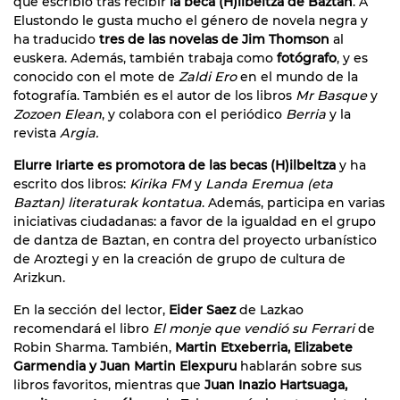
que escribió tras recibir
la beca (H)ilbeltza de Baztan
. A
Elustondo le gusta mucho el género de novela negra y
ha traducido
tres de las novelas de Jim Thomson
al
euskera. Además, también trabaja como
fotógrafo
, y es
conocido con el mote de
Zaldi Ero
en el mundo de la
fotografía. También es el autor de los libros
Mr Basque
y
Zozoen Elean
, y colabora con el periódico
Berria
y la
revista
Argia.
Elurre Iriarte es promotora de las becas (H)ilbeltza
y ha
escrito dos libros:
Kirika FM
y
Landa Eremua (eta
Baztan) literaturak kontatua
. Además, participa en varias
iniciativas ciudadanas: a favor de la igualdad en el grupo
de dantza de Baztan, en contra del proyecto urbanístico
de Aroztegi y en la creación de grupo de cultura de
Arizkun.
En la sección del lector,
Eider Saez
de Lazkao
recomendará el libro
El monje que vendió su Ferrari
de
Robin Sharma. También,
Martin Etxeberria, Elizabete
Garmendia y Juan Martin Elexpuru
hablarán sobre sus
libros favoritos, mientras que
Juan Inazio Hartsuaga,