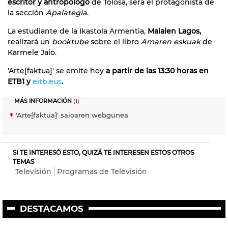
escritor y antropólogo
de Tolosa, será el protagonista de
la sección
Apalategia
.
La estudiante de la Ikastola Armentia,
Maialen Lagos,
realizará un
booktube
sobre el libro
Amaren eskuak
de
Karmele Jaio.
'Arte[faktua]' se emite hoy
a partir de las 13:30 horas en
ETB1 y
eitb.eus
.
MÁS INFORMACIÓN
(1)
'Arte[faktua]' saioaren webgunea
SI TE INTERESÓ ESTO, QUIZÁ TE INTERESEN ESTOS OTROS
TEMAS
Televisión
Programas de Televisión
DESTACAMOS