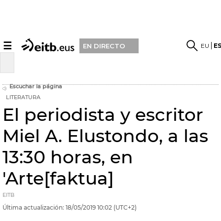
☰
EU
E
EN DIRECTO
Escuchar la página
LITERATURA
El periodista y escritor
Miel A. Elustondo, a las
13:30 horas, en
'Arte[faktua]
EITB
Última actualización:
18/05/2019
10:02
(UTC+2)