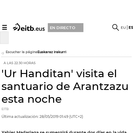
☰
EU
E
EN DIRECTO
Escuchar la página
Euskaraz irakurri
A LAS 22:30 HORAS
'Ur Handitan' visita el
santuario de Arantzazu
esta noche
EITB
Última actualización:
28/05/2019
01:49
(UTC+2)
Xabier Madariaga se sumergirá durante dos días en la vida