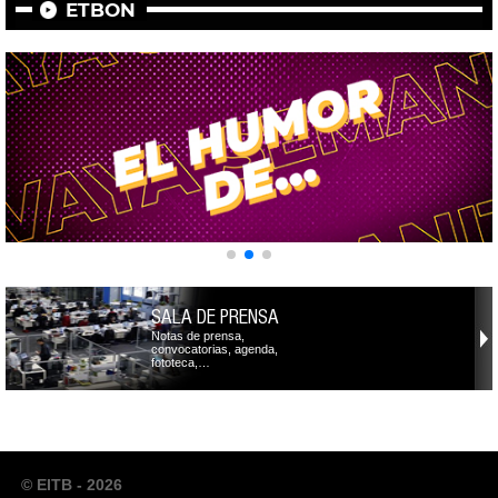
ETBON
SALA DE PRENSA
Notas de prensa,
convocatorias, agenda,
fototeca,…
© EITB - 2026