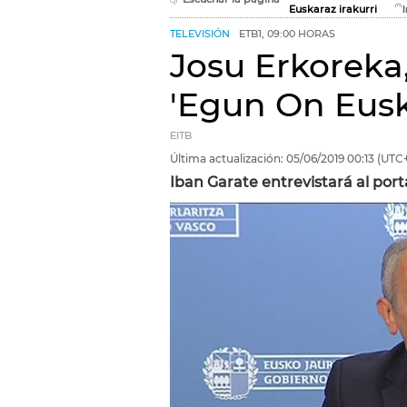
Euskaraz irakurri
TELEVISIÓN
ETB1, 09:00 HORAS
Josu Erkoreka
'Egun On Eusk
EITB
Última actualización:
05/06/2019
00:13
(UTC+
Iban Garate entrevistará al por