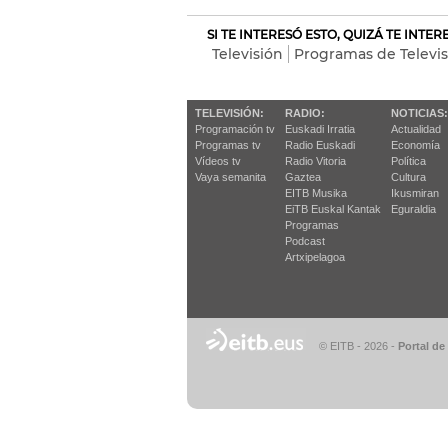
SI TE INTERESÓ ESTO, QUIZÁ TE INTE
Televisión
Programas de Televis
TELEVISIÓN:
RADIO:
NOTICIAS:
Programación tv
Euskadi Irratia
Actualidad
Programas tv
Radio Euskadi
Economía
Vídeos tv
Radio Vitoria
Política
Vaya semanita
Gaztea
Cultura
EITB Musika
Ikusmiran
EiTB Euskal Kantak
Eguraldia
Programas
Podcast
Artxipelagoa
© EITB - 2026
-
Portal de