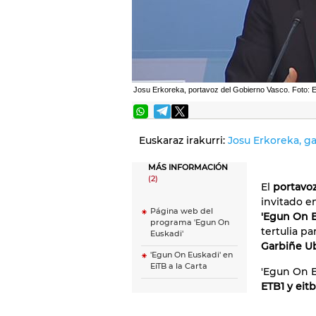
Josu Erkoreka, portavoz del Gobierno Vasco. Foto: 
Euskaraz irakurri:
Josu Erkoreka, g
MÁS INFORMACIÓN
(2)
El
portavoz
invitado en
Página web del
'Egun On E
programa 'Egun On
tertulia pa
Euskadi'
Garbiñe U
'Egun On Euskadi' en
EiTB a la Carta
'Egun On E
ETB1 y eitb