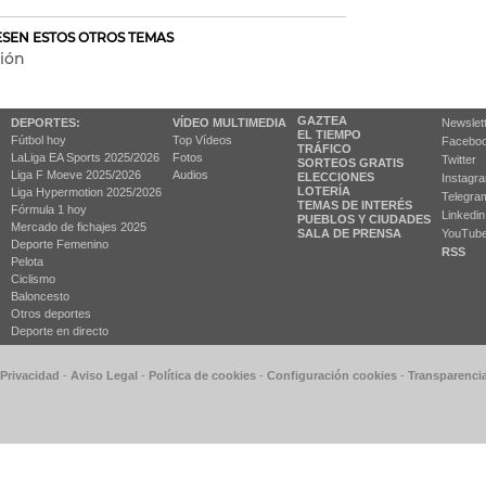
RESEN ESTOS OTROS TEMAS
ión
GAZTEA
DEPORTES:
VÍDEO MULTIMEDIA
Newslet
EL TIEMPO
Fútbol hoy
Top Vídeos
Facebo
TRÁFICO
LaLiga EA Sports 2025/2026
Fotos
Twitter
SORTEOS GRATIS
Liga F Moeve 2025/2026
Audios
ELECCIONES
Instagr
LOTERÍA
Liga Hypermotion 2025/2026
Telegra
TEMAS DE INTERÉS
Fórmula 1 hoy
Linkedin
PUEBLOS Y CIUDADES
Mercado de fichajes 2025
SALA DE PRENSA
YouTub
Deporte Femenino
RSS
Pelota
Ciclismo
Baloncesto
Otros deportes
Deporte en directo
 Privacidad
-
Aviso Legal
-
Política de cookies
-
Configuración cookies
-
Transparenci