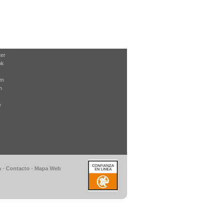
ter
ok
am
m
e
a
-
Contacto
-
Mapa Web